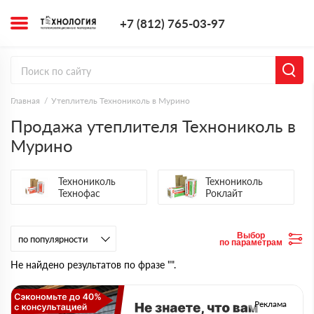
+7 (812) 765-0
+7 (812) 765-03-97
Заказать з
Главная
Утеплитель Технониколь в Мурино
Продажа утеплителя Технониколь в
Мурино
Технониколь
Технониколь
Технофас
Роклайт
Выбор
по параметрам
Не найдено результатов по фразе "".
Реклама