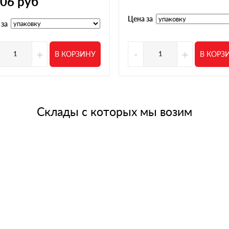
306
руб
08 апреля 2025
Цена за
о на следующий день. Хотелось бы быстрее, но потом
 за
 объём по утеплителю. Отправили в срок, материал
+
-
+
В КОРЗИНУ
В КОРЗ
02 апреля 2025
ями, всегда все норм было. Сейчас взяли мягкую
14 марта 2025
 в паре мест где смотрел. В наличии был сразу, не
ржек, все как договаривались
Склады с которых мы возим
13 марта 2025
е, но менеджер помог, разобрались
01 марта 2025
нус в том что связались не сразу, заявку обработали
ко, количество совпадает, упаковка не повреждена.
19 декабря 2024
опутствующими вещами. Удобно что все в одном месте.
адержек
28 ноября 2024
ена оказалась лучше, плюс сразу сказали что есть в