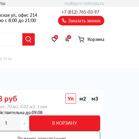
mail@pro-minvata.ru
кты
+7 (812) 765-03-97
ская ул., офис 214
о с 8:00 до 21:00
Заказать звонок
0
0
Корзина
43,75 М
8
руб
Уп
м2
м3
ке: 70 м2, 0.02 м3, 1 шт
йствительна до 09.08
+
В КОРЗИНУ
Получить консультацию