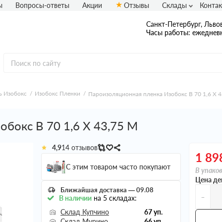
ы
Вопросы-ответы
Акции
Отзывы
Склады
Конта
Санкт-Петербург, Львов
Часы работы: ежедневн
ь Изобокс
Изобокс Пленки
Пароизоляционная пленка Изобокс В 70 1,6 X 
бокс В 70 1,6 X 43,75 М
4,9
14 отзывов
1 89
С этим товаром часто покупают
В упаков
Цена де
Ближайшая доставка — 09.08
-
В наличии
на 5 складах:
Склад Купчино
67 уп.
Склад Мурино
66 уп.