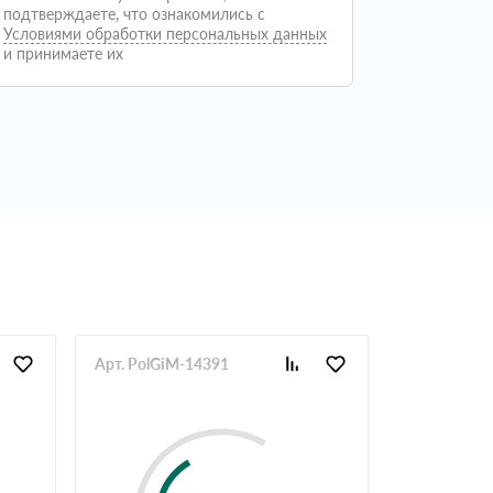
подтверждаете, что ознакомились с
Условиями обработки персональных данных
и принимаете их
Арт. PolGiM-14391
Арт. PolGi