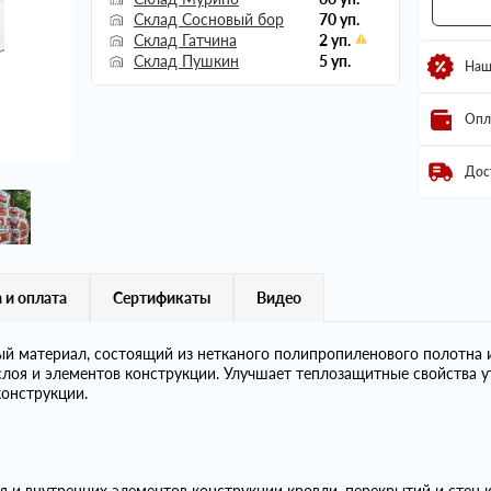
Склад Сосновый бор
70 уп.
Склад Гатчина
2 уп.
Склад Пушкин
5 уп.
Наш
Опл
Дос
 и оплата
Сертификаты
Видео
й материал, состоящий из нетканого полипропиленового полотна 
оя и элементов конструкции. Улучшает теплозащитные свойства у
онструкции.
 и внутренних элементов конструкции кровли, перекрытий и стен