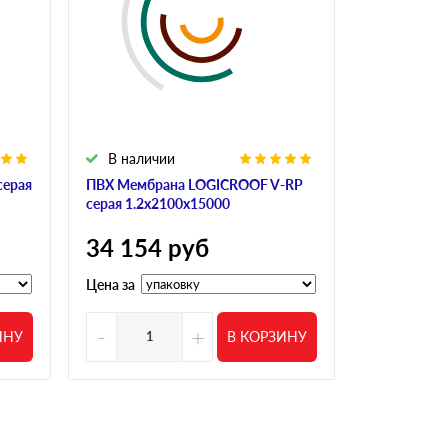
В наличии
В налич
серая
ПВХ Мембрана LOGICROOF V-RP
Мембрана Si
серая 1.2х2100х15000
2100х2500
34 154
руб
101 19
Цена за
Цена за
-
+
-
ИНУ
В КОРЗИНУ