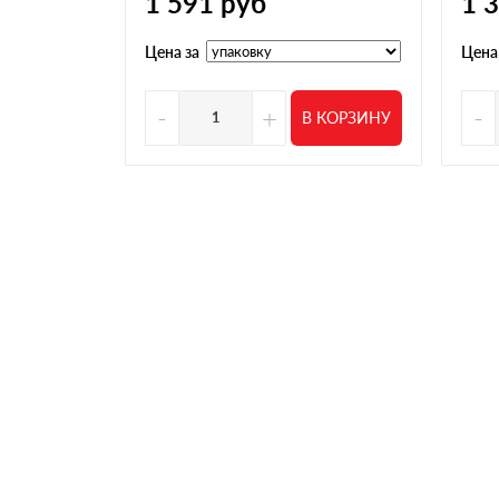
1 591
руб
1 
Роман
Сделал заказ через сайт, перезвонили тольк
Цена за
Цена
всё подробно объяснили, помогли рассчитать
ровный, без повреждений
-
Александр
+
-
В КОРЗИНУ
Брали сначала утеплитель несколькими парти
кровлю, тоже нареканий нет
Игорь
Цена на утеплитель норм оказалась, ниже чем
пришлось ждать. Доставили быстро, без заде
Михаил
Все нормально. Немного запутался при заказ
Елена
Утеплитель был в наличии, цена устроила. Ми
спустя несколько часов. В остальном всё чёт
Максим
Заказывал утеплитель вместе с пленками и с
По цене нормально вышло. Доставили без з
Андрей
Смотрел где взять утеплитель дешевле. Тут ц