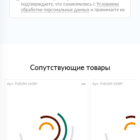
объекте. Привезли аккуратно, упаковка целая, ничего
подтверждаете, что ознакомились с
Условиями
не порвано. По факту никаких скрытых моментов не
обработки персональных данных
и принимаете их
возникло, все как обговаривали. В целом опыт
положительный, видно что ребята работают
постоянно с такими заказами
Светлана
09 октября 2025
Покупала утеплитель для дачи, сама не особо
понимаю в этом. Менеджер все объяснил простым
языком, помог подобрать. Привезли вовремя, все
аккуратно, спасибо!
Дмитрий
Сопутствующие товары
18 сентября 2025
Нужно было срочно взять утеплитель, важно было
чтобы было в наличии. Здесь все оказалось на
складе, оформили быстро. Привезли без задержек,
Арт. PolGiM-14385
Арт. PolGiM-14389
удобно
Кирилл
25 июля 2025
Оформили быстро, по цене норм. Доставили
вовремя, без заморочек
Максим
16 июня 2025
Брал утеплитель, сделали расчёт и выставили счёт
оперативно. Доставка приехала с опозданием,
ожидал с утра, а привезли уже ближе к вечеру. Но