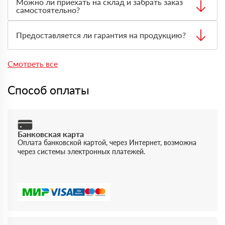
Можно ли приехать на склад и забрать заказ
с учётом адреса, объёма заказа, типа материала и
самостоятельно?
необходимого транспорта.
Да, самовывоз возможен. Перед приездом нужно
оформить заявку через менеджера, чтобы товар
Предоставляется ли гарантия на продукцию?
подготовили к выдаче.
Да, на товары действует гарантия производителя. По
запросу предоставляются документы, подтверждающие
Смотреть все
качество и происхождение материала.
Способ оплаты
Банковская карта
Оплата банковской картой, через Интернет, возможна
через системы электронных платежей.