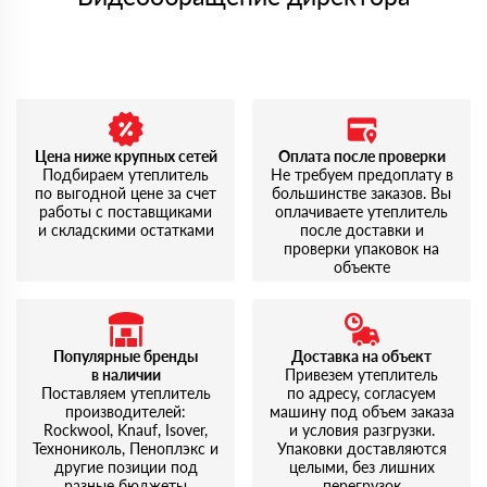
Цена ниже крупных сетей
Оплата после проверки
Подбираем утеплитель
Не требуем предоплату в
по выгодной цене за счет
большинстве заказов. Вы
работы с поставщиками
оплачиваете утеплитель
и складскими остатками
после доставки и
проверки упаковок на
объекте
Популярные бренды
Доставка на объект
в наличии
Привезем утеплитель
Поставляем утеплитель
по адресу, согласуем
производителей:
машину под объем заказа
Rockwool, Knauf, Isover,
и условия разгрузки.
Технониколь, Пеноплэкс и
Упаковки доставляются
другие позиции под
целыми, без лишних
разные бюджеты
перегрузок