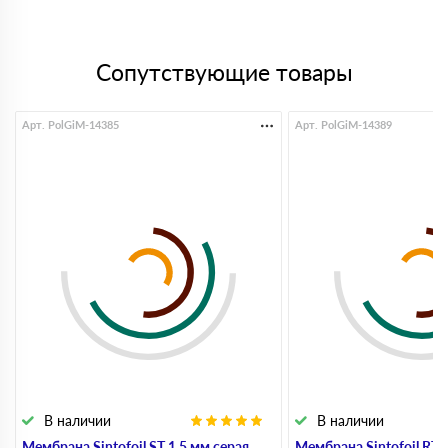
языком, помог подобрать. Привезли вовремя, все
аккуратно, спасибо!
Дмитрий
Сопутствующие товары
18 сентября 2025
Нужно было срочно взять утеплитель, важно было
чтобы было в наличии. Здесь все оказалось на
складе, оформили быстро. Привезли без задержек,
Арт. PolGiM-14385
Арт. PolGiM-14389
удобно
Кирилл
25 июля 2025
Оформили быстро, по цене норм. Доставили
вовремя, без заморочек
Максим
16 июня 2025
Брал утеплитель, сделали расчёт и выставили счёт
оперативно. Доставка приехала с опозданием,
ожидал с утра, а привезли уже ближе к вечеру. Но
предупредили. К качеству вопросов нет
Алексей
13 июня 2025
Уже второй год работаем, все супер, спасибо
Виталий
10 июня 2025
Заказали минвату, всё пришло как нужно.
В наличии
В наличии
Единственное водителю пришлось объяснять как
Мембрана Sintofoil ST 1.5 мм серая
Мембрана Sintofoil RT 
заехать на объект, хотя адрес указали правильно.