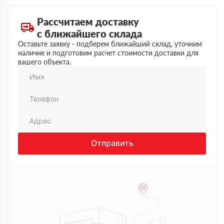
день, приехали точно по времени, водитель заранее
позвонил. Упаковки целые, ничего не повреждено. В
Рассчитаем доставку
процессе разгрузки помогли сориентироваться, куда
лучше сложить. В целом все прошло спокойно, без
с ближайшего склада
нервов и лишних звонков. Нормальный рабочий
Оставьте заявку - подберем ближайший склад, уточним
вариант, можно обращаться
наличие и подготовим расчет стоимости доставки для
вашего объекта.
Отправить