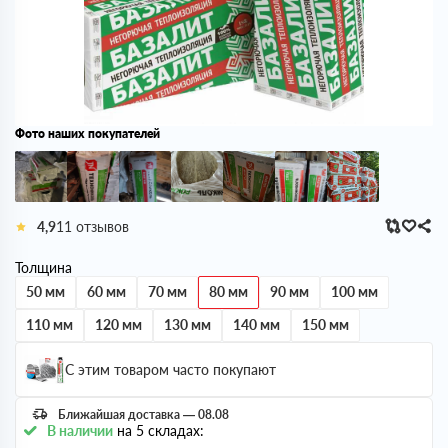
Фото наших покупателей
4,9
11 отзывов
Толщина
50 мм
60 мм
70 мм
80 мм
90 мм
100 мм
110 мм
120 мм
130 мм
140 мм
150 мм
С этим товаром часто покупают
Ближайшая доставка — 08.08
В наличии
на 5 складах: