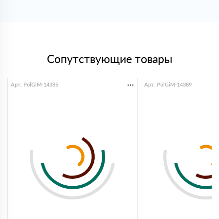
Светлана
09 октября 2025
Покупала утеплитель для дачи, сама не особо
понимаю в этом. Менеджер все объяснил простым
языком, помог подобрать. Привезли вовремя, все
аккуратно, спасибо!
Дмитрий
Сопутствующие товары
18 сентября 2025
Нужно было срочно взять утеплитель, важно было
чтобы было в наличии. Здесь все оказалось на
складе, оформили быстро. Привезли без задержек,
Арт. PolGiM-14385
Арт. PolGiM-14389
удобно
Кирилл
25 июля 2025
Оформили быстро, по цене норм. Доставили
вовремя, без заморочек
Максим
16 июня 2025
Брал утеплитель, сделали расчёт и выставили счёт
оперативно. Доставка приехала с опозданием,
ожидал с утра, а привезли уже ближе к вечеру. Но
предупредили. К качеству вопросов нет
Алексей
13 июня 2025
Уже второй год работаем, все супер, спасибо
Виталий
10 июня 2025