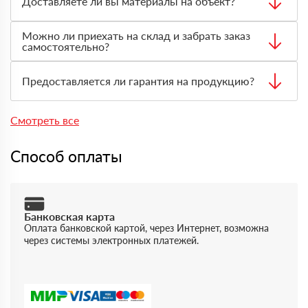
Доставляете ли вы материалы на объект?
материала, затем оплачиваете заказ на месте.
Да, доставка доступна. Менеджер рассчитает стоимость
Можно ли приехать на склад и забрать заказ
с учётом адреса, объёма заказа, типа материала и
самостоятельно?
необходимого транспорта.
Да, самовывоз возможен. Перед приездом нужно
оформить заявку через менеджера, чтобы товар
Предоставляется ли гарантия на продукцию?
подготовили к выдаче.
Да, на товары действует гарантия производителя. По
запросу предоставляются документы, подтверждающие
Смотреть все
качество и происхождение материала.
Способ оплаты
Банковская карта
Оплата банковской картой, через Интернет, возможна
через системы электронных платежей.