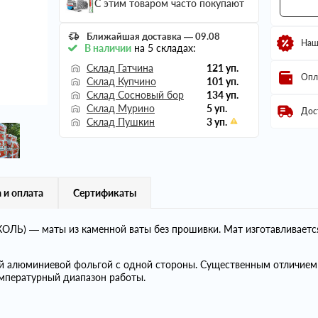
С этим товаром часто покупают
Ближайшая доставка — 09.08
Наш
В наличии
на 5 складах:
Склад Гатчина
121 уп.
Опл
Склад Купчино
101 уп.
Склад Сосновый бор
134 уп.
Склад Мурино
5 уп.
Дос
Склад Пушкин
3 уп.
 и оплата
Сертификаты
ЛЬ) — маты из каменной ваты без прошивки. Мат изготавливаетс
й алюминиевой фольгой с одной стороны. Существенным отличи
мпературный диапазон работы.