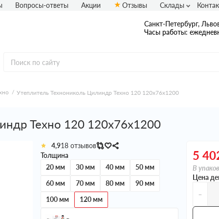
ы
Вопросы-ответы
Акции
Отзывы
Склады
Конта
Санкт-Петербург, Львов
Часы работы: ежедневн
хно
Утеплитель Технониколь Цилиндр Техно 120 120х76х1200
индр Техно 120 120х76х1200
4,9
18 отзывов
5 40
Толщина
20 мм
30 мм
40 мм
50 мм
В упаков
Цена де
60 мм
70 мм
80 мм
90 мм
-
100 мм
120 мм