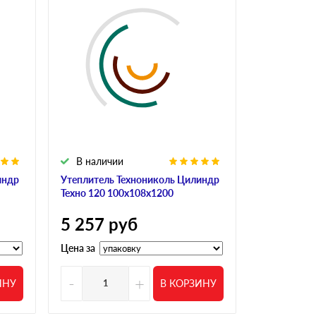
В наличии
В налич
индр
Утеплитель Технониколь Цилиндр
Утеплитель
Техно 120 100х108х1200
Техно 120 
5 257
руб
5 370
р
Цена за
Цена за
-
+
-
ИНУ
В КОРЗИНУ