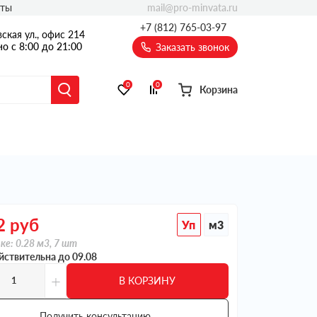
mail@pro-minvata.ru
кты
+7 (812) 765-03-97
ская ул., офис 214
о с 8:00 до 21:00
Заказать звонок
0
0
Корзина
2
руб
Уп
м3
ке: 0.28 м3, 7 шт
йствительна до 09.08
+
В КОРЗИНУ
Получить консультацию