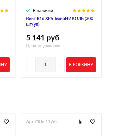
В наличии
В налич
Винт R16 XPS ТехноНИКОЛЬ (300
Винт полим
шт/уп)
R18 190 мм 
5 141
руб
4 554
р
Цена за упаковку
Цена за упа
-
+
-
ИНУ
В КОРЗИНУ
Арт. CilTe-11765
Арт. CilTe-1