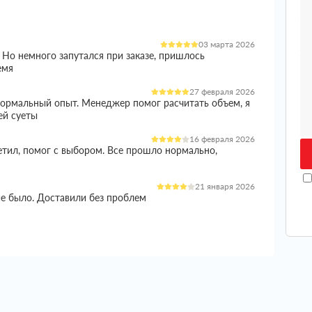
03 марта 2026
 Но немного запутался при заказе, пришлось
емя
27 февраля 2026
 нормальный опыт. Менеджер помог расчитать объем, я
ей суеты
16 февраля 2026
етил, помог с выбором. Все прошло нормально,
21 января 2026
ие было. Доставили без проблем
05 января 2026
и норм вариант. Менеджер все расказал, помог с
ишло целое
04 января 2026
еплителем стоял остро, так как сроки поджимали и не
ько вариантов, в итоге остановился на этой компании.
 цены, в итоге получил полноценную консультацию.