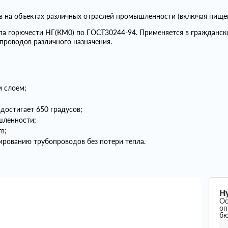
ов на объектах различных отраслей промышленности (включая пище
ппа горючести НГ(КМ0) по ГОСТ30244-94. Применяется в гражданс
проводов различного назначения.
 слоем;
достигает 650 градусов;
шленности;
в;
рованию трубопроводов без потери тепла.
Н
Ос
оп
б