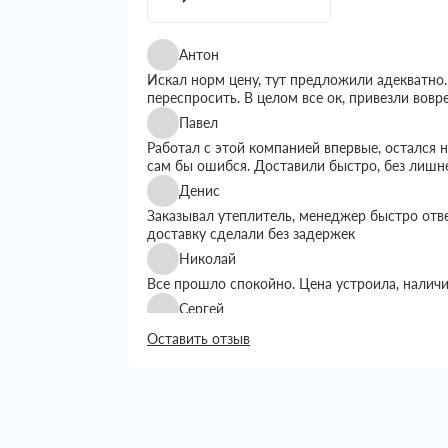
Антон
Искал норм цену, тут предложили адекватно.
переспросить. В целом все ок, привезли вовр
Павел
Работал с этой компанией впервые, остался
сам бы ошибся. Доставили быстро, без лишн
Денис
Заказывал утеплитель, менеджер быстро отв
доставку сделали без задержек
Николай
Все прошло спокойно. Цена устроила, налич
Сергей
Искал утеплитель подешевле, тут предложил
Оставить отзыв
выбором. Доставку сделали вовремя, все пр
Григорий
Занимался строительством дома, вопрос с ут
хотелось переплачивать. Пересмотрел нескол
Сначала просто позвонил уточнить наличие и