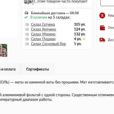
С этим товаром часто покупают
Ближайшая доставка — 08.08
Наш
В наличии
на 5 складах:
Склад Гатчина
105 уп.
Опл
Склад Купчино
124 уп.
Склад Мурино
132 уп.
Склад Пушкин
4 уп.
Дос
Склад Сосновый бор
5 уп.
 и оплата
Сертификаты
ЛЬ) — маты из каменной ваты без прошивки. Мат изготавливаетс
й алюминиевой фольгой с одной стороны. Существенным отличи
мпературный диапазон работы.