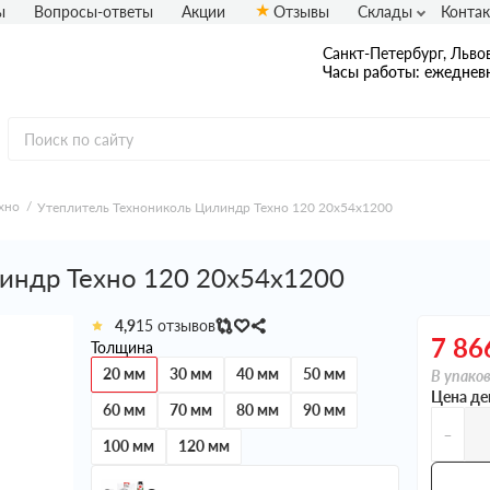
ы
Вопросы-ответы
Акции
Отзывы
Склады
Конта
Санкт-Петербург, Львов
Часы работы: ежедневн
хно
Утеплитель Технониколь Цилиндр Техно 120 20х54х1200
индр Техно 120 20х54х1200
4,9
15 отзывов
7 86
Толщина
20 мм
30 мм
40 мм
50 мм
В упаков
Цена де
60 мм
70 мм
80 мм
90 мм
-
100 мм
120 мм