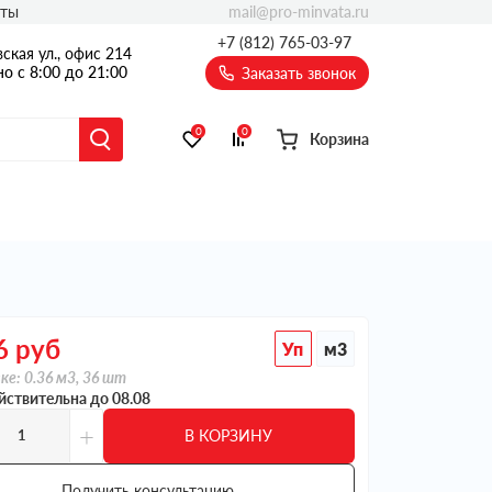
mail@pro-minvata.ru
кты
+7 (812) 765-03-97
ская ул., офис 214
о с 8:00 до 21:00
Заказать звонок
0
0
Корзина
6
руб
Уп
м3
ке: 0.36 м3, 36 шт
йствительна до 08.08
+
В КОРЗИНУ
Получить консультацию