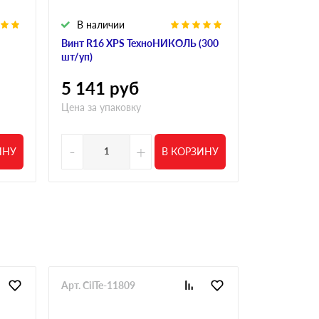
В наличии
В налич
Винт R16 XPS ТехноНИКОЛЬ (300
Винт полим
шт/уп)
R18 190 мм 
5 141
руб
4 554
р
Цена за упаковку
Цена за упа
-
+
-
ИНУ
В КОРЗИНУ
Арт. CilTe-11809
Арт. CilTe-1