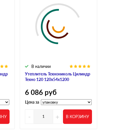
В наличии
В налич
индр
Утеплитель Технониколь Цилиндр
Утеплитель
Техно 120 120х54х1200
Техно 120 
6 086
руб
7 163
р
Цена за
Цена за
-
+
-
ИНУ
В КОРЗИНУ