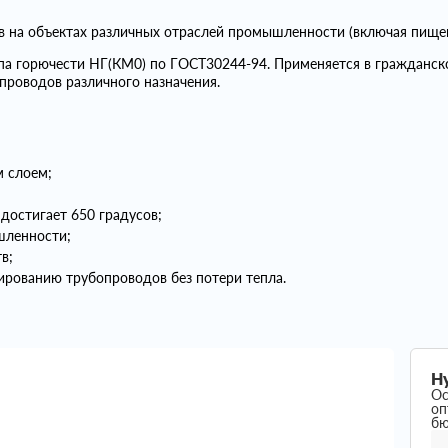
ов на объектах различных отраслей промышленности (включая пище
ппа горючести НГ(КМ0) по ГОСТ30244-94. Применяется в гражданс
проводов различного назначения.
 слоем;
достигает 650 градусов;
шленности;
в;
рованию трубопроводов без потери тепла.
Н
Ос
оп
б