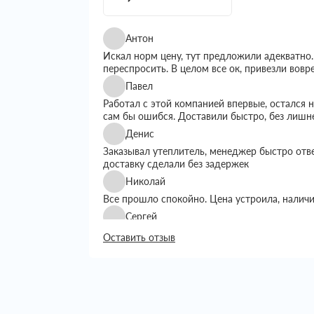
Антон
Искал норм цену, тут предложили адекватно.
переспросить. В целом все ок, привезли вовр
Павел
Работал с этой компанией впервые, остался
сам бы ошибся. Доставили быстро, без лишн
Денис
Заказывал утеплитель, менеджер быстро отв
доставку сделали без задержек
Николай
Все прошло спокойно. Цена устроила, налич
Сергей
Искал утеплитель подешевле, тут предложил
Оставить отзыв
выбором. Доставку сделали вовремя, все пр
Григорий
Занимался строительством дома, вопрос с ут
хотелось переплачивать. Пересмотрел нескол
Сначала просто позвонил уточнить наличие и