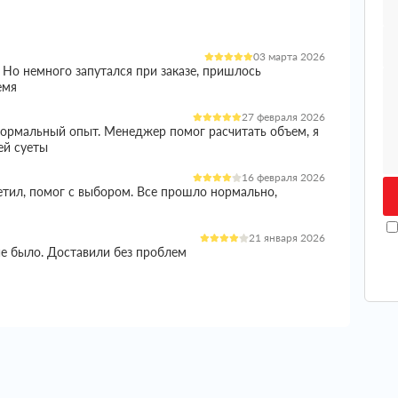
03 марта 2026
 Но немного запутался при заказе, пришлось
емя
27 февраля 2026
 нормальный опыт. Менеджер помог расчитать объем, я
ей суеты
16 февраля 2026
етил, помог с выбором. Все прошло нормально,
21 января 2026
ие было. Доставили без проблем
05 января 2026
и норм вариант. Менеджер все расказал, помог с
ишло целое
04 января 2026
еплителем стоял остро, так как сроки поджимали и не
ько вариантов, в итоге остановился на этой компании.
 цены, в итоге получил полноценную консультацию.