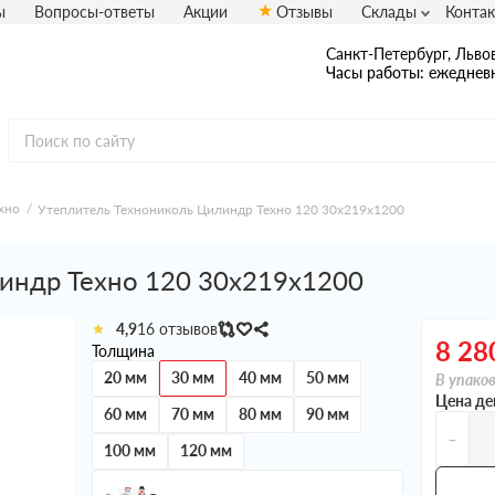
ы
Вопросы-ответы
Акции
Отзывы
Склады
Конта
Санкт-Петербург, Львов
Часы работы: ежедневн
хно
Утеплитель Технониколь Цилиндр Техно 120 30х219х1200
индр Техно 120 30х219х1200
4,9
16 отзывов
8 28
Толщина
20 мм
30 мм
40 мм
50 мм
В упаков
Цена де
60 мм
70 мм
80 мм
90 мм
-
100 мм
120 мм