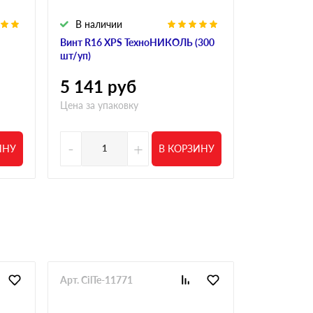
В наличии
В налич
Винт R16 XPS ТехноНИКОЛЬ (300
Винт полим
шт/уп)
R18 190 мм 
5 141
руб
4 554
р
Цена за упаковку
Цена за упа
-
+
-
ИНУ
В КОРЗИНУ
Арт. CilTe-11771
Арт. CilTe-1