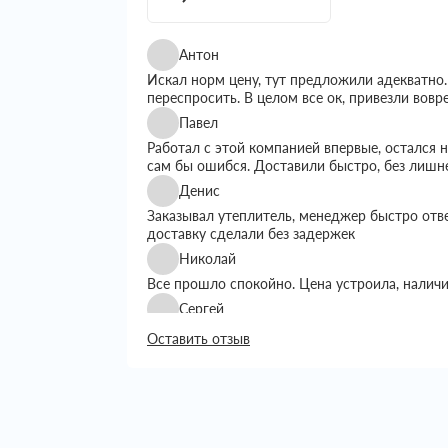
Антон
Искал норм цену, тут предложили адекватно.
переспросить. В целом все ок, привезли вовр
Павел
Работал с этой компанией впервые, остался
сам бы ошибся. Доставили быстро, без лишн
Денис
Заказывал утеплитель, менеджер быстро отв
доставку сделали без задержек
Николай
Все прошло спокойно. Цена устроила, налич
Сергей
Искал утеплитель подешевле, тут предложил
Оставить отзыв
выбором. Доставку сделали вовремя, все пр
Григорий
Занимался строительством дома, вопрос с ут
хотелось переплачивать. Пересмотрел нескол
Сначала просто позвонил уточнить наличие и