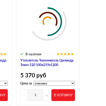
В наличии
В налич
индр
Утеплитель Технониколь Цилиндр
Утеплитель
Техно 120 100х219х1200
Техно 120 
5 370
руб
5 502
р
Цена за
Цена за
-
+
-
ИНУ
В КОРЗИНУ