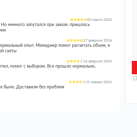
03 марта 2026
 Но немного запутался при заказе, пришлось
емя
27 февраля 2026
 нормальный опыт. Менеджер помог расчитать объем, я
ей суеты
16 февраля 2026
етил, помог с выбором. Все прошло нормально,
21 января 2026
ие было. Доставили без проблем
05 января 2026
и норм вариант. Менеджер все расказал, помог с
ишло целое
04 января 2026
еплителем стоял остро, так как сроки поджимали и не
ько вариантов, в итоге остановился на этой компании.
 цены, в итоге получил полноценную консультацию.