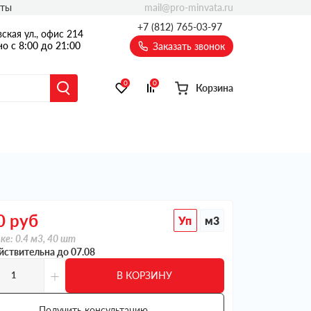
mail@pro-minvata.ru
кты
+7 (812) 765-03-97
ская ул., офис 214
о с 8:00 до 21:00
Заказать звонок
0
0
Корзина
0
руб
Уп
м3
ке: 0.4 м3, 40 шт
йствительна до 07.08
+
В КОРЗИНУ
Получить консультацию