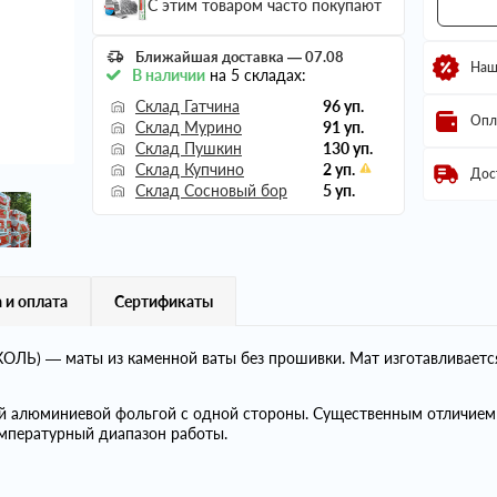
С этим товаром часто покупают
Ближайшая доставка — 07.08
Наш
В наличии
на 5 складах:
Склад Гатчина
96 уп.
Опл
Склад Мурино
91 уп.
Склад Пушкин
130 уп.
Склад Купчино
2 уп.
Дос
Склад Сосновый бор
5 уп.
 и оплата
Сертификаты
ЛЬ) — маты из каменной ваты без прошивки. Мат изготавливаетс
й алюминиевой фольгой с одной стороны. Существенным отличи
мпературный диапазон работы.