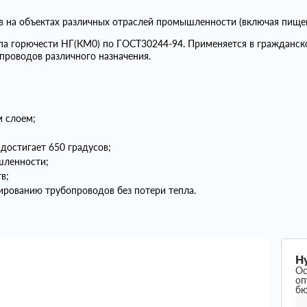
ов на объектах различных отраслей промышленности (включая пище
ппа горючести НГ(КМ0) по ГОСТ30244-94. Применяется в гражданс
проводов различного назначения.
 слоем;
достигает 650 градусов;
шленности;
в;
рованию трубопроводов без потери тепла.
Н
Ос
оп
б