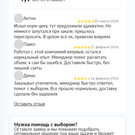
Антон
03 марта 2026
Искал норм цену, тут предложили адекватно. Но
немного запутался при заказе, пришлось
переспросить. В целом все ок, привезли вовремя
Павел
27 февраля 2026
Работал с этой компанией впервые, остался
нормальный опыт. Менеджер помог расчитать
объем, я сам бы ошибся. Доставили быстро, без
лишней суеты
Денис
16 февраля 2026
Заказывал утеплитель, менеджер быстро ответил,
помог с выбором. Все прошло нормально, доставку
сделали без задержек
Николай
Оставить отзыв
21 января 2026
Все прошло спокойно. Цена устроила, наличие
было. Доставили без проблем
Сергей
Нужна помощь с выбором?
05 января 2026
Оставьте заявку, и мы поможем подобрать
Искал утеплитель подешевле, тут предложили норм
оптимальное решение под ваши задачи и бюджет
вариант. Менеджер все расказал, помог с выбором.