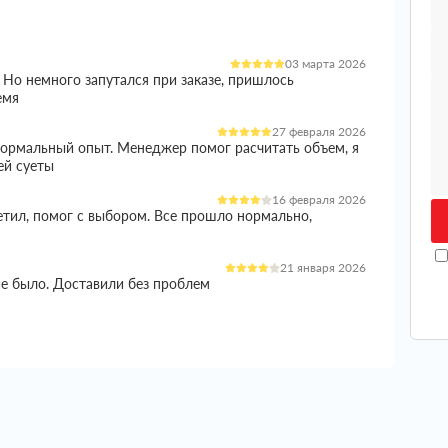
03 марта 2026
 Но немного запутался при заказе, пришлось
емя
27 февраля 2026
 нормальный опыт. Менеджер помог расчитать объем, я
ей суеты
16 февраля 2026
етил, помог с выбором. Все прошло нормально,
21 января 2026
ие было. Доставили без проблем
05 января 2026
и норм вариант. Менеджер все расказал, помог с
ишло целое
04 января 2026
еплителем стоял остро, так как сроки поджимали и не
ько вариантов, в итоге остановился на этой компании.
 цены, в итоге получил полноценную консультацию.