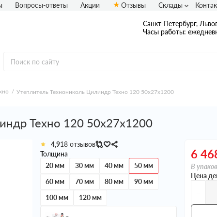
ы
Вопросы-ответы
Акции
Отзывы
Склады
Конта
Санкт-Петербург, Львов
Часы работы: ежедневн
хно
Утеплитель Технониколь Цилиндр Техно 120 50х27х1200
индр Техно 120 50х27х1200
4,9
18 отзывов
6 46
Толщина
20 мм
30 мм
40 мм
50 мм
В упаков
Цена де
60 мм
70 мм
80 мм
90 мм
-
100 мм
120 мм