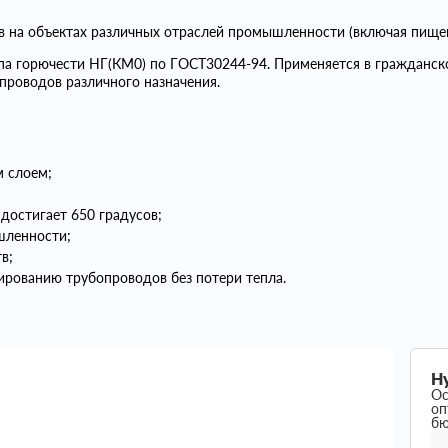
ов на объектах различных отраслей промышленности (включая пище
ппа горючести НГ(КМ0) по ГОСТ30244-94. Применяется в гражданс
проводов различного назначения.
 слоем;
достигает 650 градусов;
шленности;
в;
рованию трубопроводов без потери тепла.
Н
Ос
оп
б