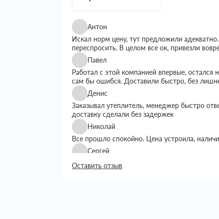
Антон
Искал норм цену, тут предложили адекватно.
переспросить. В целом все ок, привезли вовр
Павел
Работал с этой компанией впервые, остался
сам бы ошибся. Доставили быстро, без лишн
Денис
Заказывал утеплитель, менеджер быстро отв
доставку сделали без задержек
Николай
Все прошло спокойно. Цена устроила, налич
Сергей
Искал утеплитель подешевле, тут предложил
Оставить отзыв
выбором. Доставку сделали вовремя, все пр
Григорий
Занимался строительством дома, вопрос с ут
хотелось переплачивать. Пересмотрел нескол
Сначала просто позвонил уточнить наличие и