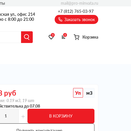
mail@pro-minvata.ru
кты
+7 (812) 765-03-97
ская ул., офис 214
о с 8:00 до 21:00
Заказать звонок
0
0
Корзина
8
руб
Уп
м3
ке: 0.19 м3, 19 шт
йствительна до 07.08
+
В КОРЗИНУ
Получить консультацию