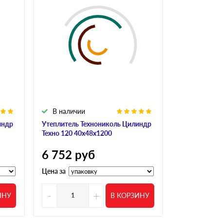
В наличии
В налич
индр
Утеплитель Технониколь Цилиндр
Утеплитель
Техно 120 40х48х1200
Техно 120 
6 752
руб
8 957
р
Цена за упа
Цена за
-
+
-
ИНУ
В КОРЗИНУ