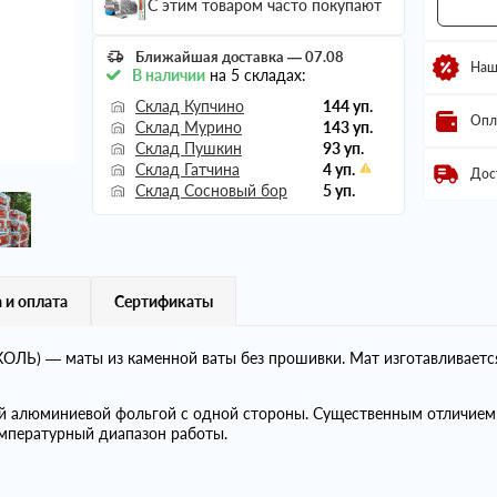
С этим товаром часто покупают
Ближайшая доставка — 07.08
Наш
В наличии
на 5 складах:
Склад Купчино
144 уп.
Опл
Склад Мурино
143 уп.
Склад Пушкин
93 уп.
Склад Гатчина
4 уп.
Дос
Склад Сосновый бор
5 уп.
 и оплата
Сертификаты
ЛЬ) — маты из каменной ваты без прошивки. Мат изготавливаетс
й алюминиевой фольгой с одной стороны. Существенным отличи
мпературный диапазон работы.