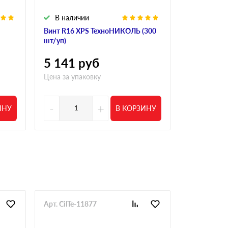
В наличии
В налич
Винт R16 XPS ТехноНИКОЛЬ (300
Винт полим
шт/уп)
R18 190 мм 
5 141
руб
4 554
р
Цена за упаковку
Цена за упа
-
+
-
ИНУ
В КОРЗИНУ
Арт. CilTe-11877
Арт. CilTe-1