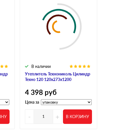
В наличии
В налич
индр
Утеплитель Технониколь Цилиндр
Утеплитель
Техно 120 120х273х1200
Техно 120 
4 398
руб
9 805
р
Цена за
Цена за
-
+
-
ИНУ
В КОРЗИНУ