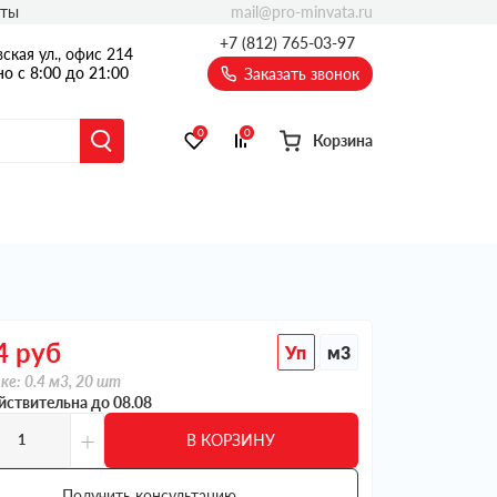
mail@pro-minvata.ru
кты
+7 (812) 765-03-97
ская ул., офис 214
о с 8:00 до 21:00
Заказать звонок
0
0
Корзина
4
руб
Уп
м3
ке: 0.4 м3, 20 шт
йствительна до 08.08
+
В КОРЗИНУ
Получить консультацию