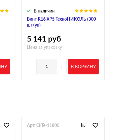
В наличии
В налич
Винт R16 XPS ТехноНИКОЛЬ (300
Винт полим
шт/уп)
R18 190 мм 
5 141
руб
4 554
р
Цена за упаковку
Цена за упа
-
+
-
ИНУ
В КОРЗИНУ
Арт. CilTe-11800
Арт. CilTe-1