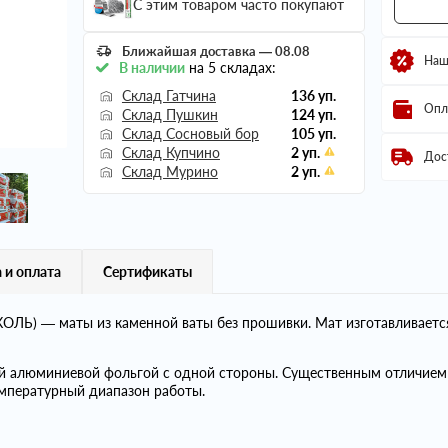
С этим товаром часто покупают
Ближайшая доставка — 08.08
Наш
В наличии
на 5 складах:
Склад Гатчина
136 уп.
Опл
Склад Пушкин
124 уп.
Склад Сосновый бор
105 уп.
Склад Купчино
2 уп.
Дос
Склад Мурино
2 уп.
 и оплата
Сертификаты
ЛЬ) — маты из каменной ваты без прошивки. Мат изготавливаетс
й алюминиевой фольгой с одной стороны. Существенным отличи
мпературный диапазон работы.