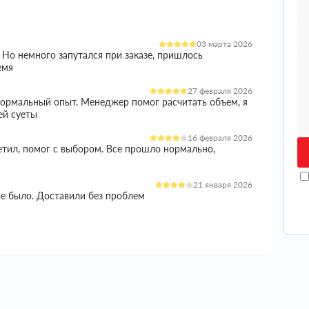
03 марта 2026
 Но немного запутался при заказе, пришлось
емя
27 февраля 2026
 нормальный опыт. Менеджер помог расчитать объем, я
ей суеты
16 февраля 2026
етил, помог с выбором. Все прошло нормально,
21 января 2026
ие было. Доставили без проблем
05 января 2026
и норм вариант. Менеджер все расказал, помог с
ишло целое
04 января 2026
еплителем стоял остро, так как сроки поджимали и не
ько вариантов, в итоге остановился на этой компании.
 цены, в итоге получил полноценную консультацию.