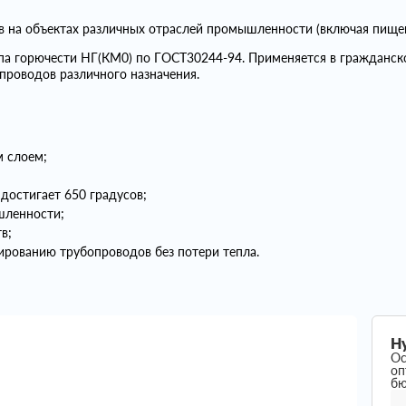
ов на объектах различных отраслей промышленности (включая пище
ппа горючести НГ(КМ0) по ГОСТ30244-94. Применяется в гражданс
проводов различного назначения.
 слоем;
достигает 650 градусов;
шленности;
в;
рованию трубопроводов без потери тепла.
Н
Ос
оп
б