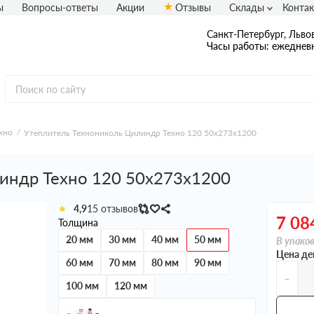
ы
Вопросы-ответы
Акции
Отзывы
Склады
Конта
Санкт-Петербург, Львов
Часы работы: ежедневн
хно
Утеплитель Технониколь Цилиндр Техно 120 50х273х1200
индр Техно 120 50х273х1200
4,9
15 отзывов
7 08
Толщина
20 мм
30 мм
40 мм
50 мм
В упаков
Цена де
60 мм
70 мм
80 мм
90 мм
-
100 мм
120 мм