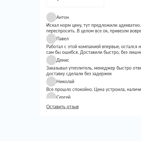
Антон
Искал норм цену, тут предложили адекватно.
переспросить. В целом все ок, привезли вовр
Павел
Работал с этой компанией впервые, остался
сам бы ошибся. Доставили быстро, без лишн
Денис
Заказывал утеплитель, менеджер быстро отв
доставку сделали без задержек
Николай
Все прошло спокойно. Цена устроила, налич
Сергей
Искал утеплитель подешевле, тут предложил
Оставить отзыв
выбором. Доставку сделали вовремя, все пр
Григорий
Занимался строительством дома, вопрос с ут
хотелось переплачивать. Пересмотрел нескол
Сначала просто позвонил уточнить наличие и