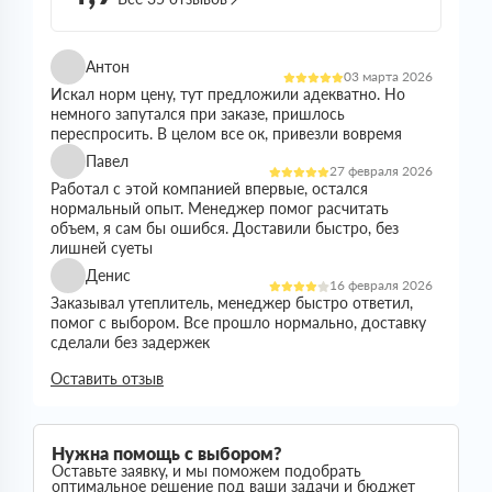
Антон
03 марта 2026
Искал норм цену, тут предложили адекватно. Но
немного запутался при заказе, пришлось
переспросить. В целом все ок, привезли вовремя
Павел
27 февраля 2026
Работал с этой компанией впервые, остался
нормальный опыт. Менеджер помог расчитать
объем, я сам бы ошибся. Доставили быстро, без
лишней суеты
Денис
16 февраля 2026
Заказывал утеплитель, менеджер быстро ответил,
помог с выбором. Все прошло нормально, доставку
сделали без задержек
Николай
Оставить отзыв
21 января 2026
Все прошло спокойно. Цена устроила, наличие
было. Доставили без проблем
Сергей
Нужна помощь с выбором?
05 января 2026
Оставьте заявку, и мы поможем подобрать
Искал утеплитель подешевле, тут предложили норм
оптимальное решение под ваши задачи и бюджет
вариант. Менеджер все расказал, помог с выбором.