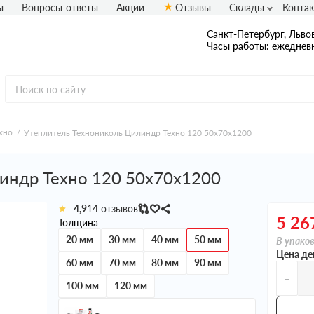
ы
Вопросы-ответы
Акции
Отзывы
Склады
Конта
Санкт-Петербург, Львов
Часы работы: ежедневн
хно
Утеплитель Технониколь Цилиндр Техно 120 50х70х1200
индр Техно 120 50х70х1200
4,9
14 отзывов
5 26
Толщина
20 мм
30 мм
40 мм
50 мм
В упаков
Цена де
60 мм
70 мм
80 мм
90 мм
-
100 мм
120 мм