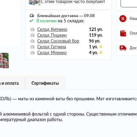
С этим товаром часто покупают
Ближайшая доставка — 09.08
Наш
В наличии
на 5 складах:
Склад Купчино
121 уп.
Опл
Склад Пушкин
119 уп.
Склад Сосновый бор
96 уп.
Склад Гатчина
1 уп.
Дос
Склад Мурино
4 уп.
 и оплата
Сертификаты
ЛЬ) — маты из каменной ваты без прошивки. Мат изготавливаетс
й алюминиевой фольгой с одной стороны. Существенным отличи
мпературный диапазон работы.