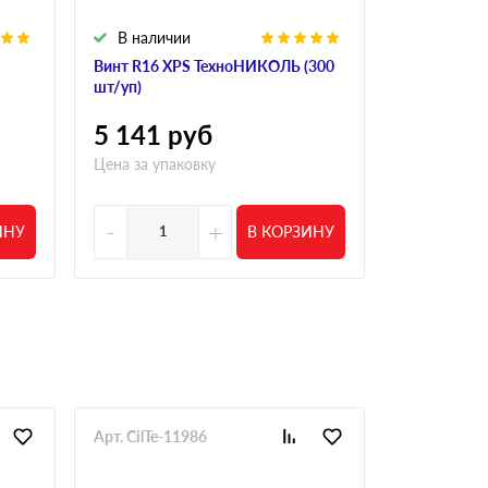
В наличии
В налич
Винт R16 XPS ТехноНИКОЛЬ (300
Винт полим
шт/уп)
R18 190 мм 
5 141
руб
4 554
р
Цена за упаковку
Цена за упа
-
+
-
ИНУ
В КОРЗИНУ
Арт. CilTe-11986
Арт. CilTe-1