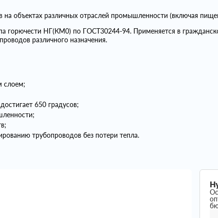
ов на объектах различных отраслей промышленности (включая пище
ппа горючести НГ(КМ0) по ГОСТ30244-94. Применяется в гражданс
проводов различного назначения.
 слоем;
достигает 650 градусов;
шленности;
в;
рованию трубопроводов без потери тепла.
Н
Ос
оп
б