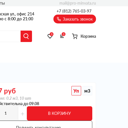
mail@pro-minvata.ru
кты
+7 (812) 765-03-97
ская ул., офис 214
о с 8:00 до 21:00
Заказать звонок
0
0
Корзина
7
руб
Уп
м3
ке: 0.2 м3, 10 шт
йствительна до 09.08
+
В КОРЗИНУ
Получить консультацию