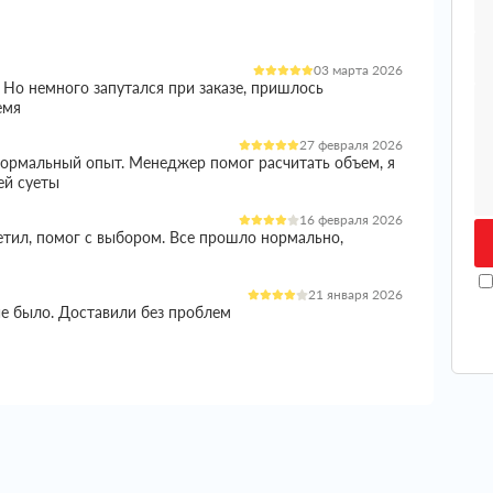
03 марта 2026
 Но немного запутался при заказе, пришлось
емя
27 февраля 2026
 нормальный опыт. Менеджер помог расчитать объем, я
ей суеты
16 февраля 2026
етил, помог с выбором. Все прошло нормально,
21 января 2026
ие было. Доставили без проблем
05 января 2026
и норм вариант. Менеджер все расказал, помог с
ишло целое
04 января 2026
еплителем стоял остро, так как сроки поджимали и не
ько вариантов, в итоге остановился на этой компании.
 цены, в итоге получил полноценную консультацию.