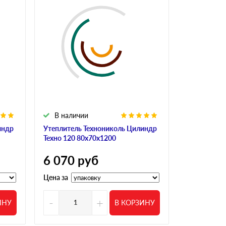
В наличии
В налич
индр
Утеплитель Технониколь Цилиндр
Утеплитель
Техно 120 80х70х1200
Техно 120 
6 070
руб
5 474
р
Цена за
Цена за
-
+
-
ИНУ
В КОРЗИНУ