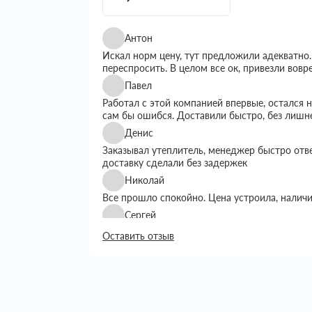
Антон
Искал норм цену, тут предложили адекватно.
переспросить. В целом все ок, привезли вовр
Павел
Работал с этой компанией впервые, остался
сам бы ошибся. Доставили быстро, без лишн
Денис
Заказывал утеплитель, менеджер быстро отв
доставку сделали без задержек
Николай
Все прошло спокойно. Цена устроила, налич
Сергей
Искал утеплитель подешевле, тут предложил
Оставить отзыв
выбором. Доставку сделали вовремя, все пр
Григорий
Занимался строительством дома, вопрос с ут
хотелось переплачивать. Пересмотрел нескол
Сначала просто позвонил уточнить наличие и