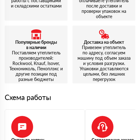
работы с поставщиками
оплачиваете утеплитель
и складскими остатками
после доставки и
проверки упаковок на
объекте
Популярные бренды
Доставка на объект
в наличии
Привезем утеплитель
Поставляем утеплитель
по адресу, согласуем
производителей:
машину под объем заказа
Rockwool, Knauf, Isover,
и условия разгрузки.
Технониколь, Пеноплэкс и
Упаковки доставляются
другие позиции под
целыми, без лишних
разные бюджеты
перегрузок
Схема работы
Оставьте заявку
Согласование заказа