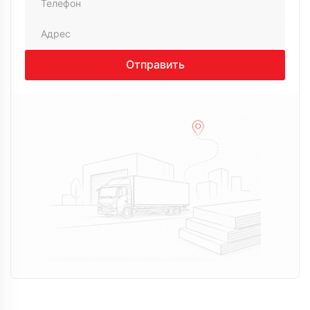
20 августа 2024
Заказывала утеплитель, помогли с выбором,
объяснили доступно. Доставили вовремя, без
проблем, приятно работать
Виктор
Отправить
14 августа 2024
Нужно было утеплить дачу, долго не мог
определиться. Позвонил сюда, менеджер Андрей
спокойно все объяснил, без давления. В итоге
выбрал вариант под бюджет. Доставку сделали
вовремя, все устроило
Алексей
22 июля 2024
Искал утеплитель для дома, обзвонил несколько
компаний, в итоге остановился на Технология.
Менеджер Максим помог с выбором, объяснил
разницу по вариантам. Заказ оформили быстро,
привезли на следующий день, все аккуратно
Владимир
02 апреля 2024
Долго выбирал поставщика, сравнивал цены и
условия. В итоге выбрал эту компанию, так как
предложили более выгодный вариант и не
пришлось ждать поставки. Менеджер подробно
проконсультировал, помог рассчитать объем под
мой проект, учел нюансы. Заказ оформил быстро,