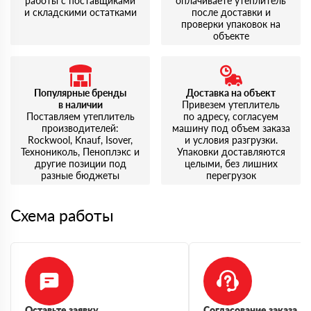
работы с поставщиками
оплачиваете утеплитель
и складскими остатками
после доставки и
проверки упаковок на
объекте
Популярные бренды
Доставка на объект
в наличии
Привезем утеплитель
Поставляем утеплитель
по адресу, согласуем
производителей:
машину под объем заказа
Rockwool, Knauf, Isover,
и условия разгрузки.
Технониколь, Пеноплэкс и
Упаковки доставляются
другие позиции под
целыми, без лишних
разные бюджеты
перегрузок
Схема работы
Оставьте заявку
Согласование заказа