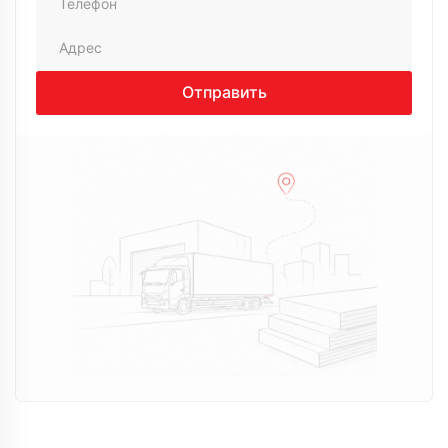
20 августа 2024
Заказывала утеплитель, помогли с выбором,
объяснили доступно. Доставили вовремя, без
проблем, приятно работать
Виктор
Отправить
14 августа 2024
Нужно было утеплить дачу, долго не мог
определиться. Позвонил сюда, менеджер Андрей
спокойно все объяснил, без давления. В итоге
выбрал вариант под бюджет. Доставку сделали
вовремя, все устроило
Алексей
22 июля 2024
Искал утеплитель для дома, обзвонил несколько
компаний, в итоге остановился на Технология.
Менеджер Максим помог с выбором, объяснил
разницу по вариантам. Заказ оформили быстро,
привезли на следующий день, все аккуратно
Владимир
02 апреля 2024
Долго выбирал поставщика, сравнивал цены и
условия. В итоге выбрал эту компанию, так как
предложили более выгодный вариант и не
пришлось ждать поставки. Менеджер подробно
проконсультировал, помог рассчитать объем под
мой проект, учел нюансы. Заказ оформил быстро,