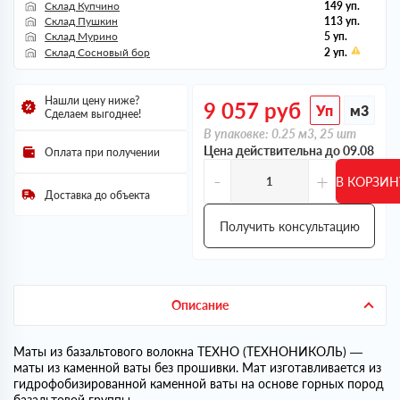
Склад Купчино
149 уп.
Склад Пушкин
113 уп.
Склад Мурино
5 уп.
Склад Сосновый бор
2 уп.
Нашли цену ниже?
9 057
руб
Уп
м3
Сделаем выгоднее!
В упаковке: 0.25 м3, 25 шт
Цена действительна до 09.08
Оплата при получении
-
+
В КОРЗИН
Доставка до объекта
Получить консультацию
Описание
Маты из базальтового волокна ТЕХНО (ТЕХНОНИКОЛЬ) —
маты из каменной ваты без прошивки. Мат изготавливается из
гидрофобизированной каменной ваты на основе горных пород
базальтовой группы.