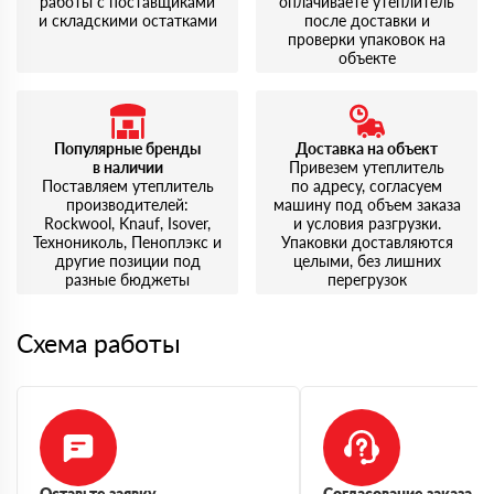
работы с поставщиками
оплачиваете утеплитель
и складскими остатками
после доставки и
проверки упаковок на
объекте
Популярные бренды
Доставка на объект
в наличии
Привезем утеплитель
Поставляем утеплитель
по адресу, согласуем
производителей:
машину под объем заказа
Rockwool, Knauf, Isover,
и условия разгрузки.
Технониколь, Пеноплэкс и
Упаковки доставляются
другие позиции под
целыми, без лишних
разные бюджеты
перегрузок
Схема работы
Оставьте заявку
Согласование заказа