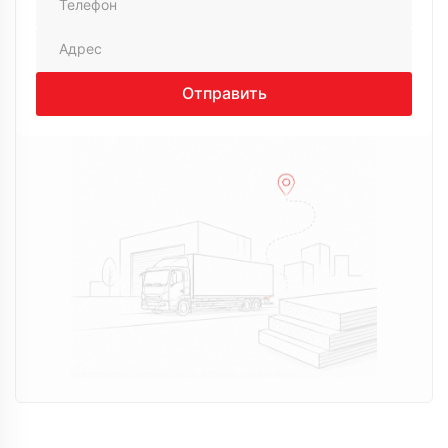
20 августа 2024
Заказывала утеплитель, помогли с выбором,
объяснили доступно. Доставили вовремя, без
проблем, приятно работать
Виктор
Отправить
14 августа 2024
Нужно было утеплить дачу, долго не мог
определиться. Позвонил сюда, менеджер Андрей
спокойно все объяснил, без давления. В итоге
выбрал вариант под бюджет. Доставку сделали
вовремя, все устроило
Алексей
22 июля 2024
Искал утеплитель для дома, обзвонил несколько
компаний, в итоге остановился на Технология.
Менеджер Максим помог с выбором, объяснил
разницу по вариантам. Заказ оформили быстро,
привезли на следующий день, все аккуратно
Владимир
02 апреля 2024
Долго выбирал поставщика, сравнивал цены и
условия. В итоге выбрал эту компанию, так как
предложили более выгодный вариант и не
пришлось ждать поставки. Менеджер подробно
проконсультировал, помог рассчитать объем под
мой проект, учел нюансы. Заказ оформил быстро,