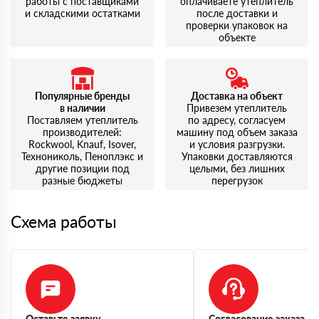
работы с поставщиками
оплачиваете утеплитель
и складскими остатками
после доставки и
проверки упаковок на
объекте
Популярные бренды
Доставка на объект
в наличии
Привезем утеплитель
Поставляем утеплитель
по адресу, согласуем
производителей:
машину под объем заказа
Rockwool, Knauf, Isover,
и условия разгрузки.
Технониколь, Пеноплэкс и
Упаковки доставляются
другие позиции под
целыми, без лишних
разные бюджеты
перегрузок
Схема работы
Оставьте заявку
Согласование заказа