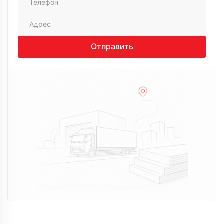
20 августа 2024
Заказывала утеплитель, помогли с выбором,
объяснили доступно. Доставили вовремя, без
проблем, приятно работать
Виктор
Отправить
14 августа 2024
Нужно было утеплить дачу, долго не мог
определиться. Позвонил сюда, менеджер Андрей
спокойно все объяснил, без давления. В итоге
выбрал вариант под бюджет. Доставку сделали
вовремя, все устроило
Алексей
22 июля 2024
Искал утеплитель для дома, обзвонил несколько
компаний, в итоге остановился на Технология.
Менеджер Максим помог с выбором, объяснил
разницу по вариантам. Заказ оформили быстро,
привезли на следующий день, все аккуратно
Владимир
02 апреля 2024
Долго выбирал поставщика, сравнивал цены и
условия. В итоге выбрал эту компанию, так как
предложили более выгодный вариант и не
пришлось ждать поставки. Менеджер подробно
проконсультировал, помог рассчитать объем под
мой проект, учел нюансы. Заказ оформил быстро,