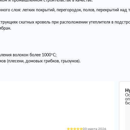
нного слоя: легких покрытий, перегородок, полов, перекрытий на
нструкциях скатных кровель при расположении утеплителя в подст
бран.
ления волокон более 1000°С;
ов (плесени, домовых грибков, грызунов).
Н
Ос
оп
б
03 марта 2026