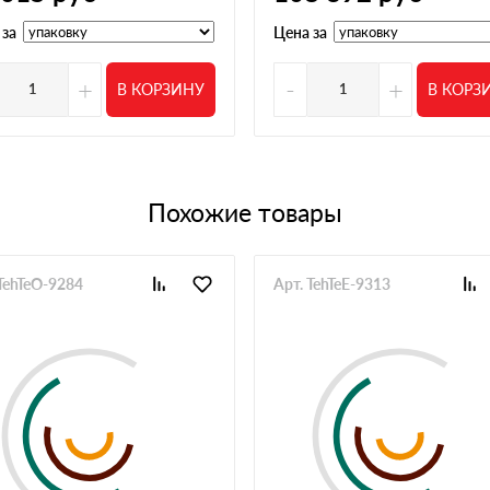
акрыть вопрос с утеплением. Позвонил, менеджер
ишним. Оформили заказ быстро, доставили вовремя
 за
Цена за
05 июня 2025
й тип утеплителя всегда есть и сроки поставки
+
-
+
В КОРЗИНУ
В КОРЗ
30 мая 2025
 было чтобы не тянуть сроки. Все оказалось в наличии,
ез проблем
Похожие товары
28 мая 2025
плителя до кровли. Из плюсов скидка на объем и
же со скидкой
 TehTeO-9284
Арт. TehTeE-9313
21 мая 2025
и, заказали. Всё устроило, кроме того что склад
ось дважды звонить. Сам материал нормальный,
20 мая 2025
личии или вполне разумные сроки, к качеству
12 мая 2025
риемкой не было проблем по стокам тоже