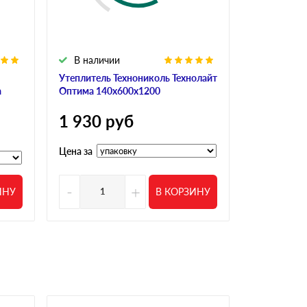
В наличии
В налич
Утеплитель Технониколь Технолайт
Утеплитель
а
Оптима 140х600х1200
Техноблок 
1 930
руб
1 306
р
Цена за
Цена за
-
+
-
ИНУ
В КОРЗИНУ