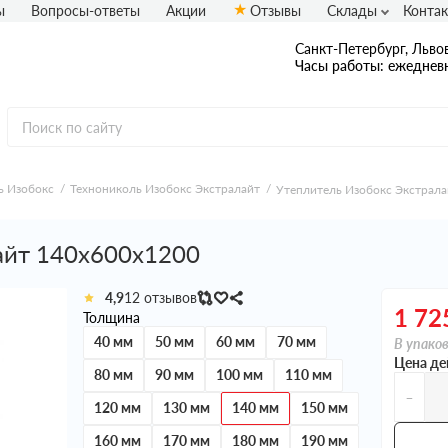
ы
Вопросы-ответы
Акции
Отзывы
Склады
Конта
Санкт-Петербург, Львов
Часы работы: ежедневн
ь Изобокс
Технониколь Изобокс Экстралайт
Утеплитель Изобокс Экстрал
айт 140х600х1200
4,9
12 отзывов
1 72
Толщина
40 мм
50 мм
60 мм
70 мм
В упаков
Цена де
80 мм
90 мм
100 мм
110 мм
-
120 мм
130 мм
140 мм
150 мм
160 мм
170 мм
180 мм
190 мм