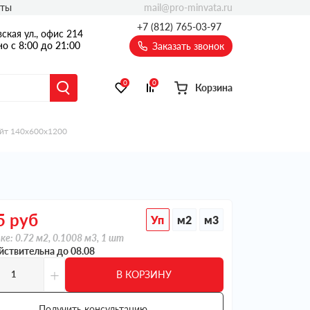
mail@pro-minvata.ru
кты
+7 (812) 765-03-97
ская ул., офис 214
о с 8:00 до 21:00
Заказать звонок
0
0
Корзина
айт 140х600х1200
5
руб
Уп
м2
м3
ке: 0.72 м2, 0.1008 м3, 1 шт
йствительна до 08.08
+
В КОРЗИНУ
Получить консультацию