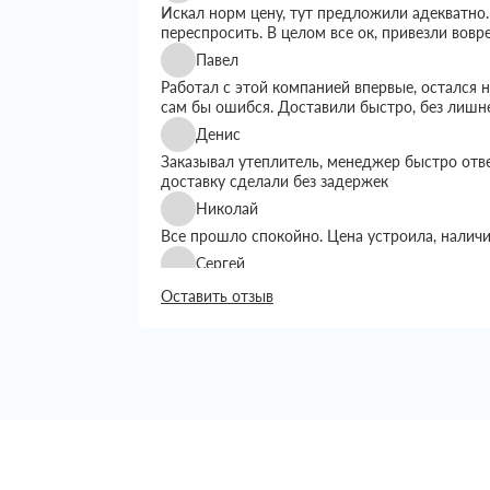
Искал норм цену, тут предложили адекватно.
переспросить. В целом все ок, привезли вовр
Павел
Работал с этой компанией впервые, остался
сам бы ошибся. Доставили быстро, без лишн
Денис
Заказывал утеплитель, менеджер быстро отв
доставку сделали без задержек
Николай
Все прошло спокойно. Цена устроила, налич
Сергей
Искал утеплитель подешевле, тут предложил
Оставить отзыв
выбором. Доставку сделали вовремя, все пр
Григорий
Занимался строительством дома, вопрос с ут
хотелось переплачивать. Пересмотрел нескол
Сначала просто позвонил уточнить наличие и
Менеджер подробно рассказал, какие вариан
объем, сразу предупредил по срокам достав
Доставку сделали на следующий день, что бы
Привезли аккуратно, упаковка целая, ничего 