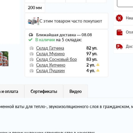
200 мм
Наш
С этим товаром часто покупают
Опл
Ближайшая доставка — 08.08
В наличии
на 5 складах:
Дос
Склад Гатчина
82 уп.
Склад Мурино
97 уп.
Склад Сосновый бор
83 уп.
Склад Купчино
2 уп.
Склад Пушкин
4 уп.
 и оплата
Сертификаты
Видео
ной ваты для тепло-, звукоизоляционного слоя в гражданском, 
ком и промышленном строительстве в качестве: