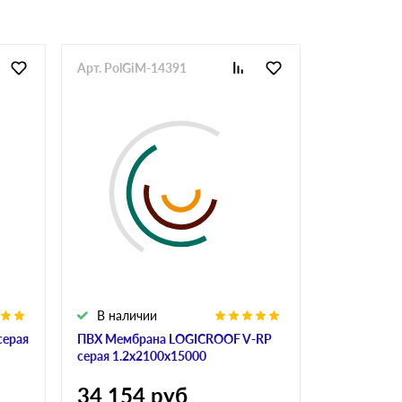
Арт. PolGiM-14391
Арт. PolGi
В наличии
В налич
серая
ПВХ Мембрана LOGICROOF V-RP
Мембрана Si
серая 1.2х2100х15000
2100х2500
34 154
руб
101 19