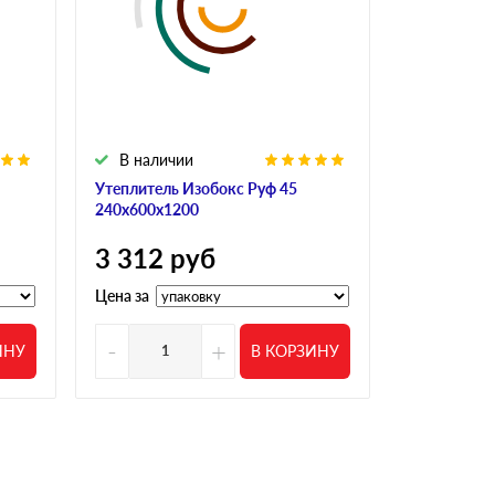
В наличии
В налич
Утеплитель Изобокс Руф 45
Утеплитель
240х600х1200
60х600х12
3 312
руб
3 312
р
Цена за
Цена за
-
+
-
ИНУ
В КОРЗИНУ