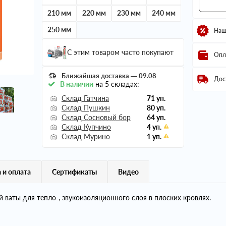
210 мм
220 мм
230 мм
240 мм
250 мм
Наш
С этим товаром часто покупают
Опл
Ближайшая доставка — 09.08
Дос
В наличии
на 5 складах:
Склад Гатчина
71 уп.
Склад Пушкин
80 уп.
Склад Сосновый бор
64 уп.
Склад Купчино
4 уп.
Склад Мурино
1 уп.
 и оплата
Сертификаты
Видео
аты для тепло-, звукоизоляционного слоя в плоских кровлях.