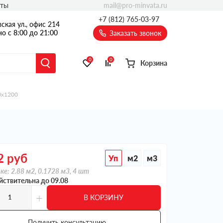
mail@pro-minvata.ru
кты
+7 (812) 765-03-97
ская ул., офис 214
о с 8:00 до 21:00
Заказать звонок
0
0
Корзина
0х1200
2
руб
Уп
м2
м3
ке: 2.88 м2, 0.1728 м3, 4 шт
йствительна до 09.08
+
В КОРЗИНУ
Получить консультацию