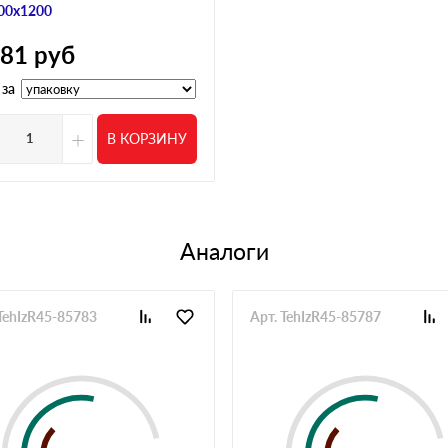
се быстро
00х1200
10 апреля 2025
581
руб
 скидку на доставку, все супер, спасибо
 за
08 апреля 2025
о на следующий день. Хотелось бы быстрее, но потом
 объём по утеплителю. Отправили в срок, материал
+
В КОРЗИНУ
02 апреля 2025
ями, всегда все норм было. Сейчас взяли мягкую
Аналоги
14 марта 2025
 в паре мест где смотрел. В наличии был сразу, не
ржек, все как договаривались
 TehIzR45-85783
Арт. TehIzR45-85787
13 марта 2025
е, но менеджер помог, разобрались
01 марта 2025
нус в том что связались не сразу, заявку обработали
ко, количество совпадает, упаковка не повреждена.
19 декабря 2024