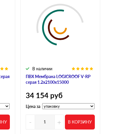
В наличии
В налич
серая
ПВХ Мембрана LOGICROOF V-RP
Мембрана Si
серая 1.2х2100х15000
2100х2500
34 154
руб
101 19
Цена за
Цена за
-
+
-
ИНУ
В КОРЗИНУ