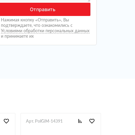
Отправить
Нажимая кнопку «Отправить», Вы
подтверждаете, что ознакомились с
Условиями обработки персональных данных
и принимаете их
Арт. PolGiM-14391
Арт. PolGi