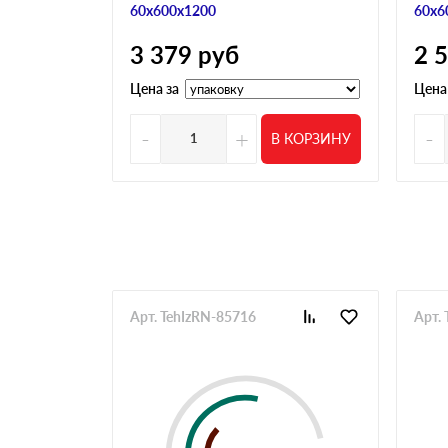
Спасибо, в экстренной ситуации доставили в
60х600х1200
60х6
Дмитрий
3 379
руб
2 
Можно получить скидки при большом объеме и
Роман
Цена за
Цена
Сделал заказ через сайт, перезвонили тольк
всё подробно объяснили, помогли рассчитать
-
+
-
В КОРЗИНУ
ровный, без повреждений
Александр
Брали сначала утеплитель несколькими парти
кровлю, тоже нареканий нет
Игорь
Цена на утеплитель норм оказалась, ниже чем
пришлось ждать. Доставили быстро, без заде
Михаил
Арт. TehIzRN-85716
Арт.
Все нормально. Немного запутался при заказ
Елена
Утеплитель был в наличии, цена устроила. Ми
спустя несколько часов. В остальном всё чёт
Максим