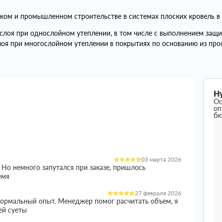
ом и промышленном строительстве в системах плоских кровель в 
 слоя при однослойном утеплении, в том числе с выполнением защи
лоя при многослойном утеплении в покрытиях по основанию из про
Н
Ос
оп
б
03 марта 2026
 Но немного запутался при заказе, пришлось
емя
27 февраля 2026
 нормальный опыт. Менеджер помог расчитать объем, я
ей суеты