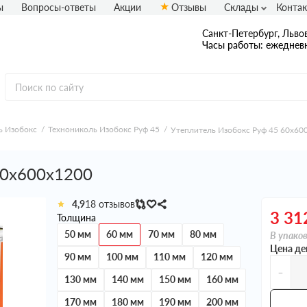
ы
Вопросы-ответы
Акции
Отзывы
Склады
Конта
Санкт-Петербург, Львов
Часы работы: ежедневн
ь Изобокс
Технониколь Изобокс Руф 45
Утеплитель Изобокс Руф 45 60х60
60х600х1200
4,9
18 отзывов
3 31
Толщина
50 мм
60 мм
70 мм
80 мм
В упаков
Цена де
90 мм
100 мм
110 мм
120 мм
-
130 мм
140 мм
150 мм
160 мм
170 мм
180 мм
190 мм
200 мм