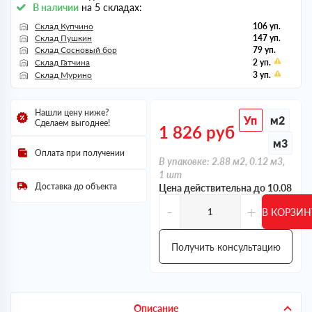
В наличии
на 5 складах:
Склад Купчино
106 уп.
Склад Пушкин
147 уп.
Склад Сосновый бор
79 уп.
Склад Гатчина
2 уп.
Склад Мурино
3 уп.
Нашли цену ниже?
Уп
м2
Сделаем выгоднее!
1 826
руб
м3
Оплата при получении
В упаковке: 2.88 м2, 0.12 м3,
1 шт
Доставка до объекта
Цена действительна до 10.08
-
+
В КОРЗИН
Получить консультацию
Описание