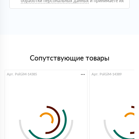
обработки персональных данных
и принимаете их
возникло, все как обговаривали. В целом опыт
положительный, видно что ребята работают
постоянно с такими заказами
Светлана
09 октября 2025
Покупала утеплитель для дачи, сама не особо
понимаю в этом. Менеджер все объяснил простым
языком, помог подобрать. Привезли вовремя, все
аккуратно, спасибо!
Дмитрий
Сопутствующие товары
18 сентября 2025
Нужно было срочно взять утеплитель, важно было
чтобы было в наличии. Здесь все оказалось на
складе, оформили быстро. Привезли без задержек,
Арт. PolGiM-14385
Арт. PolGiM-14389
удобно
Кирилл
25 июля 2025
Оформили быстро, по цене норм. Доставили
вовремя, без заморочек
Максим
16 июня 2025
Брал утеплитель, сделали расчёт и выставили счёт
оперативно. Доставка приехала с опозданием,
ожидал с утра, а привезли уже ближе к вечеру. Но
предупредили. К качеству вопросов нет