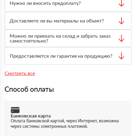
или переводом на расчётный счёт. Подходящий способ
Нужно ли вносить предоплату?
оплаты согласовывается с менеджером при оформлении
заказа.
В большинстве случаев предоплата не требуется. Вы
принимаете товар, проверяете количество и состояние
Доставляете ли вы материалы на объект?
материала, затем оплачиваете заказ на месте.
Да, доставка доступна. Менеджер рассчитает стоимость
Можно ли приехать на склад и забрать заказ
с учётом адреса, объёма заказа, типа материала и
самостоятельно?
необходимого транспорта.
Да, самовывоз возможен. Перед приездом нужно
оформить заявку через менеджера, чтобы товар
Предоставляется ли гарантия на продукцию?
подготовили к выдаче.
Да, на товары действует гарантия производителя. По
запросу предоставляются документы, подтверждающие
Смотреть все
качество и происхождение материала.
Способ оплаты
Банковская карта
Оплата банковской картой, через Интернет, возможна
через системы электронных платежей.