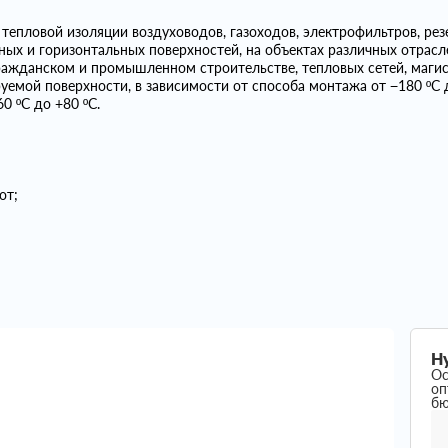
тепловой изоляции воздуховодов, газоходов, электрофильтров, резе
ьных и горизонтальных поверхностей, на объектах различных отра
ражданском и промышленном строительстве, тепловых сетей, маг
емой поверхности, в зависимости от способа монтажа от −180 ºС д
0 ºС до +80 ºС.
от;
Н
Ос
оп
б