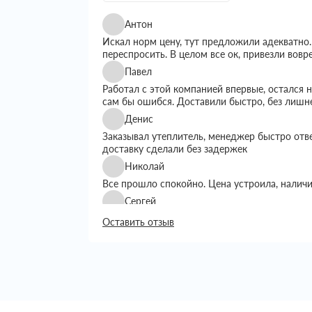
Антон
Искал норм цену, тут предложили адекватно.
переспросить. В целом все ок, привезли вовр
Павел
Работал с этой компанией впервые, остался
сам бы ошибся. Доставили быстро, без лишн
Денис
Заказывал утеплитель, менеджер быстро отв
доставку сделали без задержек
Николай
Все прошло спокойно. Цена устроила, налич
Сергей
Искал утеплитель подешевле, тут предложил
Оставить отзыв
выбором. Доставку сделали вовремя, все пр
Григорий
Занимался строительством дома, вопрос с ут
хотелось переплачивать. Пересмотрел нескол
Сначала просто позвонил уточнить наличие и
Менеджер подробно рассказал, какие вариан