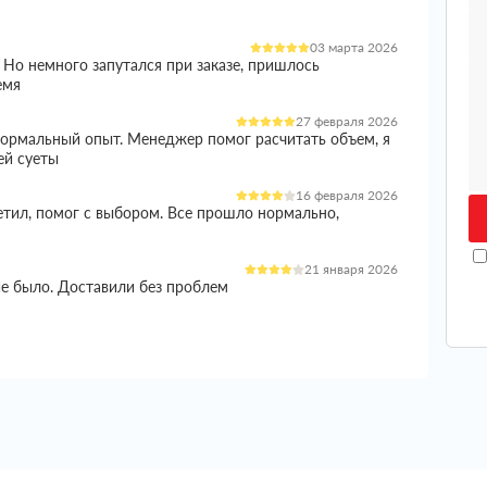
03 марта 2026
 Но немного запутался при заказе, пришлось
емя
27 февраля 2026
 нормальный опыт. Менеджер помог расчитать объем, я
ей суеты
16 февраля 2026
етил, помог с выбором. Все прошло нормально,
21 января 2026
ие было. Доставили без проблем
05 января 2026
и норм вариант. Менеджер все расказал, помог с
ишло целое
04 января 2026
еплителем стоял остро, так как сроки поджимали и не
ько вариантов, в итоге остановился на этой компании.
 цены, в итоге получил полноценную консультацию.
ты лучше подойдут под мои задачи, помог рассчитать