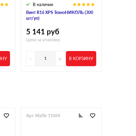
В наличии
В налич
Винт R16 XPS ТехноНИКОЛЬ (300
Винт полим
шт/уп)
R18 190 мм 
5 141
руб
4 554
р
Цена за упаковку
Цена за упа
-
+
-
ИНУ
В КОРЗИНУ
Арт. MatTe-11064
Арт. MatTe-