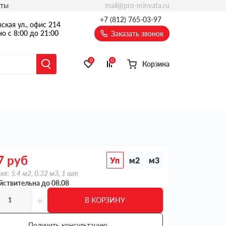
mail@pro-minvata.ru
кты
+7 (812) 765-03-97
ская ул., офис 214
о с 8:00 до 21:00
Заказать звонок
0
0
Корзина
7
руб
Уп
м2
м3
ке: 5.4 м2, 0.32 м3, 1 шт
йствительна до 08.08
+
В КОРЗИНУ
Получить консультацию