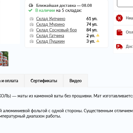
Ближайшая доставка — 08.08
В наличии
на 5 складах:
Наш
Склад Купчино
61 уп.
Склад Мурино
74 уп.
Склад Сосновый бор
84 уп.
Опл
Склад Гатчина
2 уп.
Склад Пушкин
3 уп.
Дос
 и оплата
Сертификаты
Видео
ЛЬ) — маты из каменной ваты без прошивки. Мат изготавливаетс
й алюминиевой фольгой с одной стороны. Существенным отличи
мпературный диапазон работы.