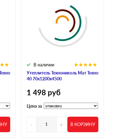
В наличии
В налич
Техно
Утеплитель Технониколь Мат Техно
Утеплитель
40 70х1200х4500
40 50х1200
1 498
руб
2 122
р
Цена за
Цена за
-
+
-
ИНУ
В КОРЗИНУ