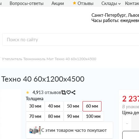
ы
Вопросы-ответы
Акции
Отзывы
Склады
Конта
Санкт-Петербург, Львов
Часы работы: ежедневн
Утеплитель Технониколь Мат Техно 40 60х1200х4500
 Техно 40 60х1200х4500
4,9
13 отзывов
2 23
Толщина
30 мм
40 мм
50 мм
60 мм
В упаков
Цена де
70 мм
80 мм
90 мм
100 мм
-
С этим товаром часто покупают