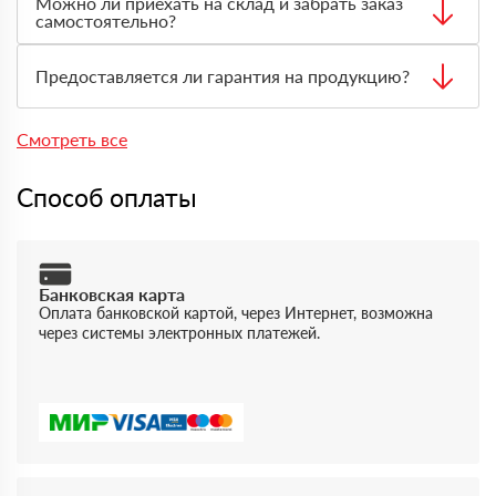
Можно ли приехать на склад и забрать заказ
с учётом адреса, объёма заказа, типа материала и
самостоятельно?
необходимого транспорта.
Да, самовывоз возможен. Перед приездом нужно
оформить заявку через менеджера, чтобы товар
Предоставляется ли гарантия на продукцию?
подготовили к выдаче.
Да, на товары действует гарантия производителя. По
запросу предоставляются документы, подтверждающие
Смотреть все
качество и происхождение материала.
Способ оплаты
Банковская карта
Оплата банковской картой, через Интернет, возможна
через системы электронных платежей.