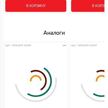
30 мая 2025
Брал утеплитель на небольшой объект. Важно было
В КОРЗИНУ
В КОРЗИ
чтобы не тянуть сроки. Все оказалось в наличии,
оформили быстро. Привезли в тот же день, без
проблем
Николай
28 мая 2025
Всегда делаю заказ тут по максимуму от утеплителя
Аналоги
до кровли. Из плюсов скидка на объем и доставка
организуется большая и разовая тоже со скидкой
Алексей
Арт. TehSeIPX-10249
Арт. TehSeIPX-10247
21 мая 2025
Увидели нужную позицию утеплителя в наличии,
заказали. Всё устроило, кроме того что склад
оказался в неудобном месте, по пути пришлось
дважды звонить. Сам материал нормальный,
менеджеры на месте вежливые
Иван
20 мая 2025
Беру черепицу, нужный цвет как правило в наличии
или вполне разумные сроки, к качеству претензий
нет
Павел
12 мая 2025
Заказываем уже много лет под объекты, с приемкой
не было проблем по стокам тоже