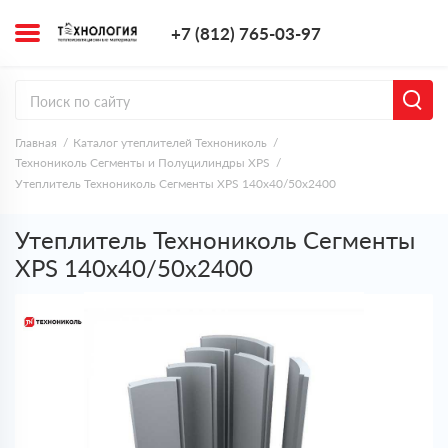
+7 (812) 765-0
+7 (812) 765-03-97
Заказать з
Главная
Каталог утеплителей Технониколь
Технониколь Сегменты и Полуцилиндры XPS
Утеплитель Технониколь Сегменты XPS 140х40/50x2400
Утеплитель Технониколь Сегменты
XPS 140х40/50x2400