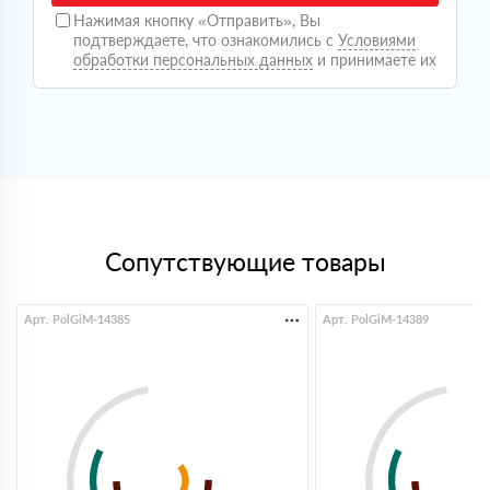
что было критично, так как бригада уже работала на
Нажимая кнопку «Отправить», Вы
объекте. Привезли аккуратно, упаковка целая, ничего
подтверждаете, что ознакомились с
Условиями
не порвано. По факту никаких скрытых моментов не
обработки персональных данных
и принимаете их
возникло, все как обговаривали. В целом опыт
положительный, видно что ребята работают
постоянно с такими заказами
Светлана
09 октября 2025
Покупала утеплитель для дачи, сама не особо
понимаю в этом. Менеджер все объяснил простым
языком, помог подобрать. Привезли вовремя, все
аккуратно, спасибо!
Дмитрий
Сопутствующие товары
18 сентября 2025
Нужно было срочно взять утеплитель, важно было
чтобы было в наличии. Здесь все оказалось на
складе, оформили быстро. Привезли без задержек,
Арт. PolGiM-14385
Арт. PolGiM-14389
удобно
Кирилл
25 июля 2025
Оформили быстро, по цене норм. Доставили
вовремя, без заморочек
Максим
16 июня 2025
Брал утеплитель, сделали расчёт и выставили счёт
оперативно. Доставка приехала с опозданием,