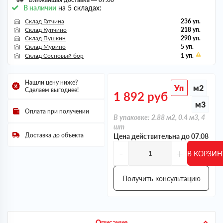
В наличии
на 5 складах:
Склад Гатчина
236 уп.
Склад Купчино
218 уп.
Склад Пушкин
290 уп.
Склад Мурино
5 уп.
Склад Сосновый бор
1 уп.
Нашли цену ниже?
Уп
м2
Сделаем выгоднее!
1 892
руб
м3
Оплата при получении
В упаковке: 2.88 м2, 0.4 м3, 4
шт
Доставка до объекта
Цена действительна до 07.08
-
+
В КОРЗИН
Получить консультацию
Описание