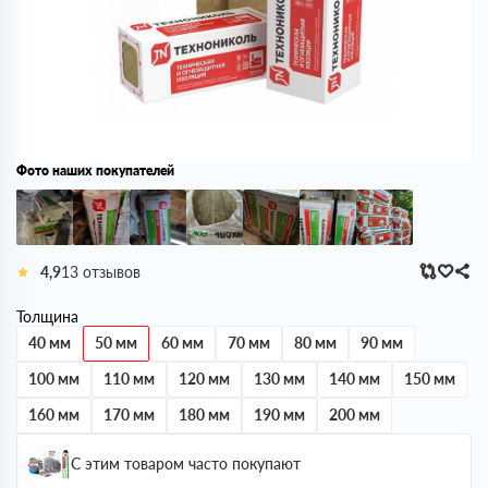
Фото наших покупателей
4,9
13 отзывов
Толщина
40 мм
50 мм
60 мм
70 мм
80 мм
90 мм
100 мм
110 мм
120 мм
130 мм
140 мм
150 мм
160 мм
170 мм
180 мм
190 мм
200 мм
С этим товаром часто покупают