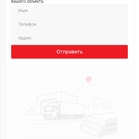
вашего объекта.
наличию и срокам. Доставка без сюрпризов,
привезли как обещали
Ольга
20 августа 2024
Заказывала утеплитель, помогли с выбором,
объяснили доступно. Доставили вовремя, без
проблем, приятно работать
Виктор
14 августа 2024
Нужно было утеплить дачу, долго не мог
Отправить
определиться. Позвонил сюда, менеджер Андрей
спокойно все объяснил, без давления. В итоге
выбрал вариант под бюджет. Доставку сделали
вовремя, все устроило
Алексей
22 июля 2024
Искал утеплитель для дома, обзвонил несколько
компаний, в итоге остановился на Технология.
Менеджер Максим помог с выбором, объяснил
разницу по вариантам. Заказ оформили быстро,
привезли на следующий день, все аккуратно
Владимир
02 апреля 2024
Долго выбирал поставщика, сравнивал цены и
условия. В итоге выбрал эту компанию, так как
предложили более выгодный вариант и не