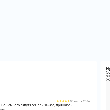
Н
Ос
оп
б
03 марта 2026
 Но немного запутался при заказе, пришлось
емя