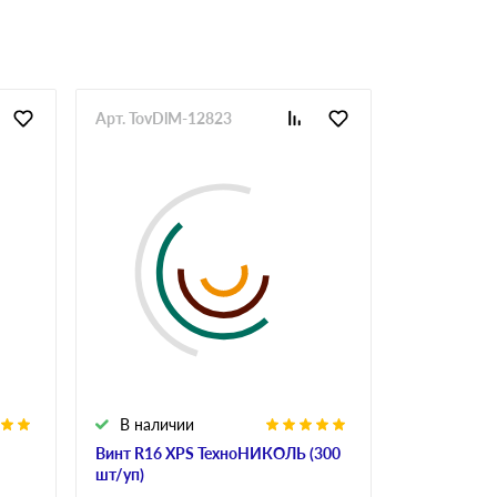
Арт. TovDlM-12823
Арт. TovDl
В наличии
В налич
Винт R16 XPS ТехноНИКОЛЬ (300
Винт полим
шт/уп)
R18 190 мм 