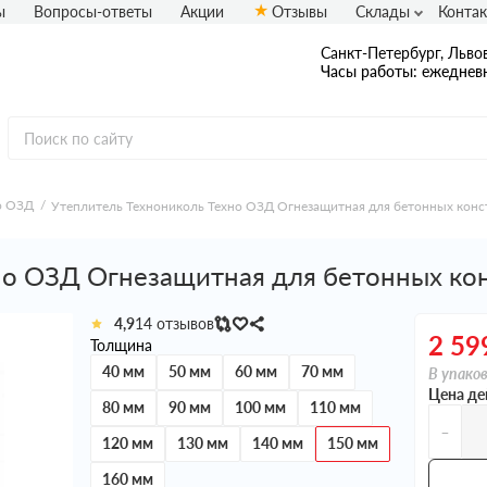
ы
Вопросы-ответы
Акции
Отзывы
Склады
Конта
Санкт-Петербург, Львов
Часы работы: ежедневн
о ОЗД
Утеплитель Технониколь Техно ОЗД Огнезащитная для бетонных кон
но ОЗД Огнезащитная для бетонных ко
4,9
14 отзывов
2 59
Толщина
40 мм
50 мм
60 мм
70 мм
В упаков
Цена де
80 мм
90 мм
100 мм
110 мм
-
120 мм
130 мм
140 мм
150 мм
160 мм