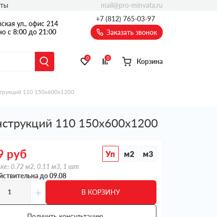
mail@pro-minvata.ru
кты
+7 (812) 765-03-97
ская ул., офис 214
о с 8:00 до 21:00
Заказать звонок
0
0
Корзина
струкций 110 150х600х1200
нструкций 110 150х600х1200
9
руб
Уп
м2
м3
ке: 0.72 м2, 0.11 м3, 1 шт
йствительна до 09.08
+
В КОРЗИНУ
Получить консультацию