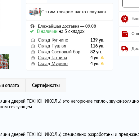
С этим товаром часто покупают
Наш
Ближайшая доставка — 09.08
В наличии
на 5 складах:
Опл
Склад Купчино
139 уп.
Склад Пушкин
116 уп.
Дос
Склад Сосновый бор
82 уп.
Склад Гатчина
4 уп.
Склад Мурино
4 уп.
 и оплата
Сертификаты
ции дверей ТЕХНОНИКОЛЬ) это негорючие тепло-, звукоизоляцион
ьном связующем.
яции дверей ТЕХНОНИКОЛЬ) специально разработаны и предназна