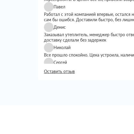
Павел
Работал с этой компанией впервые, остался
сам бы ошибся. Доставили быстро, без лишн
Денис
Заказывал утеплитель, менеджер быстро отв
доставку сделали без задержек
Николай
Все прошло спокойно. Цена устроила, налич
Сергей
Искал утеплитель подешевле, тут предложил
Оставить отзыв
выбором. Доставку сделали вовремя, все пр
Григорий
Занимался строительством дома, вопрос с ут
хотелось переплачивать. Пересмотрел нескол
Сначала просто позвонил уточнить наличие и
Менеджер подробно рассказал, какие вариан
объем, сразу предупредил по срокам достав
Доставку сделали на следующий день, что бы
Привезли аккуратно, упаковка целая, ничего 
возникло, все как обговаривали. В целом оп
постоянно с такими заказами