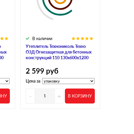
В наличии
В налич
о
Утеплитель Технониколь Техно
Утеплитель
ных
ОЗД Огнезащитная для бетонных
ОЗД Огнеза
00
конструкций 110 130х600х1200
конструкци
2 599
руб
2 599
р
Цена за
Цена за
-
+
-
ИНУ
В КОРЗИНУ