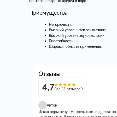
противопожарных дверей и ворот.
Приемущества
Негорючесть;
Высокий уровень теплоизоляции;
Высокий уровень звукоизоляции;
Биостойкость.
Широкая область применения.
Отзывы
4,7
Все 35 отзывов
Антон
Искал норм цену, тут предложили адекватно.
переспросить. В целом все ок, привезли вовр