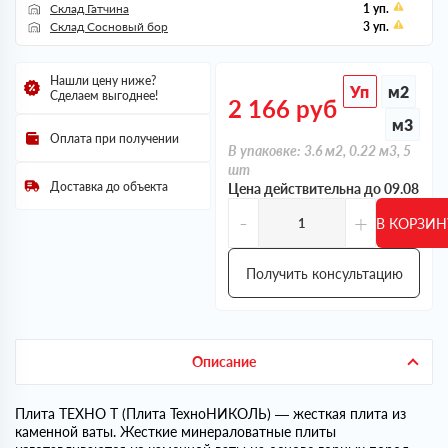
Склад Гатчина
1 уп.
Склад Сосновый бор
3 уп.
Нашли цену ниже?
Уп
м2
Сделаем выгоднее!
2 166
руб
м3
Оплата при получении
В упаковке: 3.6 м2, 0.22 м3, 5
шт
Доставка до объекта
Цена действительна до 09.08
-
+
В КОРЗИН
Получить консультацию
Описание
Плита ТЕХНО Т (Плита ТехноНИКОЛЬ) — жесткая плита из
каменной ваты. Жесткие минераловатные плиты