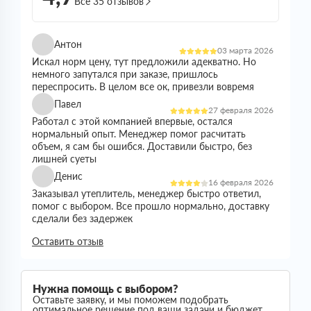
Все 35 отзывов
Антон
03 марта 2026
Искал норм цену, тут предложили адекватно. Но
немного запутался при заказе, пришлось
переспросить. В целом все ок, привезли вовремя
Павел
27 февраля 2026
Работал с этой компанией впервые, остался
нормальный опыт. Менеджер помог расчитать
объем, я сам бы ошибся. Доставили быстро, без
лишней суеты
Денис
16 февраля 2026
Заказывал утеплитель, менеджер быстро ответил,
помог с выбором. Все прошло нормально, доставку
сделали без задержек
Николай
Оставить отзыв
21 января 2026
Все прошло спокойно. Цена устроила, наличие
было. Доставили без проблем
Сергей
Нужна помощь с выбором?
05 января 2026
Оставьте заявку, и мы поможем подобрать
Искал утеплитель подешевле, тут предложили норм
оптимальное решение под ваши задачи и бюджет