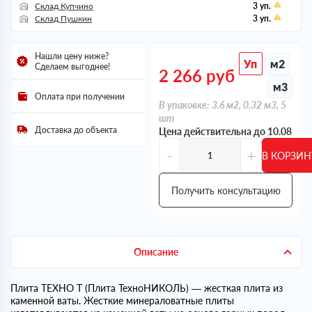
Склад Купчино
3 уп.
Склад Пушкин
3 уп.
Нашли цену ниже?
Уп
м2
Сделаем выгоднее!
2 266
руб
м3
Оплата при получении
В упаковке: 3.6 м2, 0.32 м3, 5
шт
Доставка до объекта
Цена действительна до 10.08
-
+
В КОРЗИН
Получить консультацию
Описание
Плита ТЕХНО Т (Плита ТехноНИКОЛЬ) — жесткая плита из
каменной ваты. Жесткие минераловатные плиты