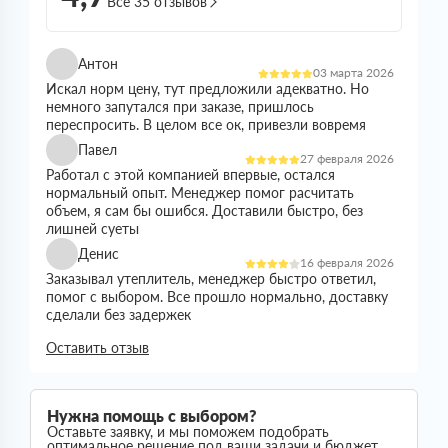
Все 35 отзывов
Антон
03 марта 2026
Искал норм цену, тут предложили адекватно. Но
немного запутался при заказе, пришлось
переспросить. В целом все ок, привезли вовремя
Павел
27 февраля 2026
Работал с этой компанией впервые, остался
нормальный опыт. Менеджер помог расчитать
объем, я сам бы ошибся. Доставили быстро, без
лишней суеты
Денис
16 февраля 2026
Заказывал утеплитель, менеджер быстро ответил,
помог с выбором. Все прошло нормально, доставку
сделали без задержек
Николай
Оставить отзыв
21 января 2026
Все прошло спокойно. Цена устроила, наличие
было. Доставили без проблем
Сергей
Нужна помощь с выбором?
05 января 2026
Оставьте заявку, и мы поможем подобрать
Искал утеплитель подешевле, тут предложили норм
оптимальное решение под ваши задачи и бюджет