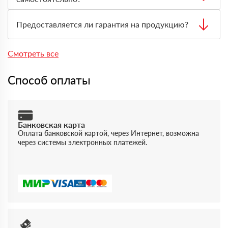
необходимого транспорта.
Да, самовывоз возможен. Перед приездом нужно
оформить заявку через менеджера, чтобы товар
Предоставляется ли гарантия на продукцию?
подготовили к выдаче.
Да, на товары действует гарантия производителя. По
запросу предоставляются документы, подтверждающие
Смотреть все
качество и происхождение материала.
Способ оплаты
Банковская карта
Оплата банковской картой, через Интернет, возможна
через системы электронных платежей.