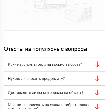
Ответы на популярные вопросы
Какие варианты оплаты можно выбрать?
Заказ можно оплатить наличными, банковской картой
или переводом на расчётный счёт. Подходящий способ
Нужно ли вносить предоплату?
оплаты согласовывается с менеджером при оформлении
заказа.
В большинстве случаев предоплата не требуется. Вы
принимаете товар, проверяете количество и состояние
Доставляете ли вы материалы на объект?
материала, затем оплачиваете заказ на месте.
Да, доставка доступна. Менеджер рассчитает стоимость
Можно ли приехать на склад и забрать заказ
с учётом адреса, объёма заказа, типа материала и
самостоятельно?