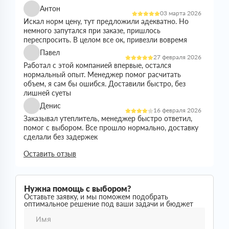
Антон
03 марта 2026
Искал норм цену, тут предложили адекватно. Но
немного запутался при заказе, пришлось
переспросить. В целом все ок, привезли вовремя
Павел
27 февраля 2026
Работал с этой компанией впервые, остался
нормальный опыт. Менеджер помог расчитать
объем, я сам бы ошибся. Доставили быстро, без
лишней суеты
Денис
16 февраля 2026
Заказывал утеплитель, менеджер быстро ответил,
помог с выбором. Все прошло нормально, доставку
сделали без задержек
Николай
Оставить отзыв
21 января 2026
Все прошло спокойно. Цена устроила, наличие
было. Доставили без проблем
Сергей
Нужна помощь с выбором?
05 января 2026
Оставьте заявку, и мы поможем подобрать
Искал утеплитель подешевле, тут предложили норм
оптимальное решение под ваши задачи и бюджет
вариант. Менеджер все расказал, помог с выбором.
Доставку сделали вовремя, все пришло целое
Григорий