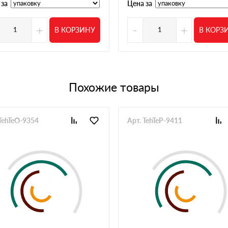
 за
Цена за
05 июня 2025
й тип утеплителя всегда есть и сроки поставки
+
-
+
В КОРЗИНУ
В КОРЗ
30 мая 2025
 было чтобы не тянуть сроки. Все оказалось в наличии,
ез проблем
Похожие товары
28 мая 2025
плителя до кровли. Из плюсов скидка на объем и
же со скидкой
 TehTeO-9354
Арт. TehTeP-9411
21 мая 2025
и, заказали. Всё устроило, кроме того что склад
ось дважды звонить. Сам материал нормальный,
20 мая 2025
личии или вполне разумные сроки, к качеству
12 мая 2025
риемкой не было проблем по стокам тоже
04 мая 2025