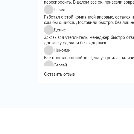
переспросить. В целом все ок, привезли вовр
Павел
Работал с этой компанией впервые, остался
сам бы ошибся. Доставили быстро, без лишн
Денис
Заказывал утеплитель, менеджер быстро отв
доставку сделали без задержек
Николай
Все прошло спокойно. Цена устроила, налич
Сергей
Искал утеплитель подешевле, тут предложил
Оставить отзыв
выбором. Доставку сделали вовремя, все пр
Григорий
Занимался строительством дома, вопрос с ут
хотелось переплачивать. Пересмотрел нескол
Сначала просто позвонил уточнить наличие и
Менеджер подробно рассказал, какие вариан
объем, сразу предупредил по срокам достав
Доставку сделали на следующий день, что бы
Привезли аккуратно, упаковка целая, ничего 
возникло, все как обговаривали. В целом оп