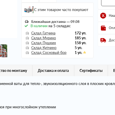
С этим товаром часто покупают
Наш
Ближайшая доставка — 09.08
В наличии
на 5 складах:
Опл
Склад Гатчина
172 уп.
Склад Мурино
185 уп.
Дос
Склад Пушкин
158 уп.
Склад Купчино
5 уп.
Склад Сосновый бор
1 уп.
тво по монтажу
Доставка и оплата
Сертификаты
енной ваты для тепло-, звукоизоляционного слоя в плоских кровл
слоя при многослойном утеплении