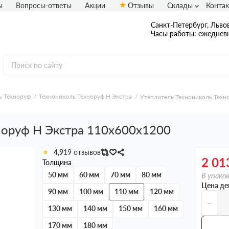
ы
Вопросы-ответы
Акции
Отзывы
Склады
Конта
Санкт-Петербург, Львов
Часы работы: ежедневн
ь Техноруф
Технониколь Техноруф Н Экстра
Утеплитель Технониколь Техн
норуф Н Экстра 110х600х1200
4,9
19 отзывов
2 01
Толщина
50 мм
60 мм
70 мм
80 мм
В упаков
Цена де
90 мм
100 мм
110 мм
120 мм
-
130 мм
140 мм
150 мм
160 мм
170 мм
180 мм