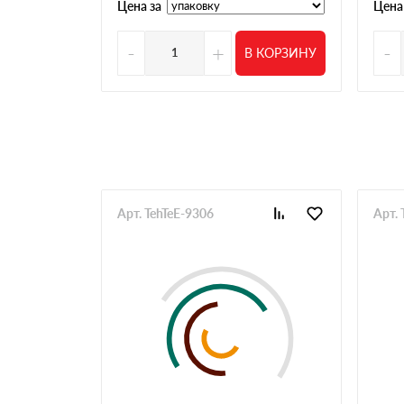
Цена за
Цена
Владимир
Делаю бани, заказываю много и часто. Нужны
-
+
-
В КОРЗИНУ
нормальные
Олег
Брал утеплитель на небольшой объект. Важно
оформили быстро. Привезли в тот же день, б
Николай
Всегда делаю заказ тут по максимуму от уте
доставка организуется большая и разовая то
Алексей
Арт. TehTeE-9306
Арт.
Увидели нужную позицию утеплителя в наличи
оказался в неудобном месте, по пути пришл
менеджеры на месте вежливые
Иван
Беру черепицу, нужный цвет как правило в на
претензий нет
Павел
Заказываем уже много лет под объекты, с п
Андрей