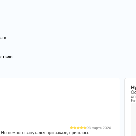
ств
йствию
Н
Ос
оп
б
03 марта 2026
 Но немного запутался при заказе, пришлось