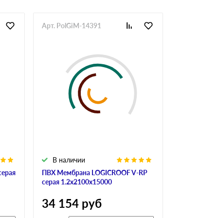
Арт. PolGiM-14391
Арт. PolGi
В наличии
В налич
серая
ПВХ Мембрана LOGICROOF V-RP
Мембрана Si
серая 1.2х2100х15000
2100х2500
34 154
руб
101 19