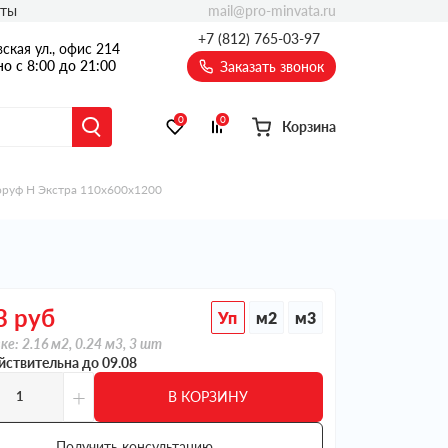
mail@pro-minvata.ru
кты
+7 (812) 765-03-97
ская ул., офис 214
о с 8:00 до 21:00
Заказать звонок
0
0
Корзина
оруф Н Экстра 110х600х1200
3
руб
Уп
м2
м3
ке: 2.16 м2, 0.24 м3, 3 шт
йствительна до 09.08
+
В КОРЗИНУ
Получить консультацию