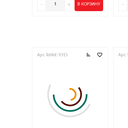
Делаю бани, заказываю много и часто. Нужны
-
+
-
В КОРЗИНУ
нормальные
Олег
Брал утеплитель на небольшой объект. Важно
оформили быстро. Привезли в тот же день, б
Николай
Всегда делаю заказ тут по максимуму от уте
доставка организуется большая и разовая то
Алексей
Арт. TehTeE-9315
Арт. 
Увидели нужную позицию утеплителя в наличи
оказался в неудобном месте, по пути пришл
менеджеры на месте вежливые
Иван
Беру черепицу, нужный цвет как правило в на
претензий нет
Павел
Заказываем уже много лет под объекты, с п
Андрей
Работаю напрямую с менеджерами, стараюсь 
Сергей