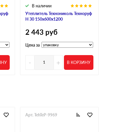
В наличии
В налич
оруф
Утеплитель Технониколь Техноруф
Утеплитель
Н 30 150х600х1200
Н 30 Вент 
2 443
руб
2 443
р
Цена за
Цена за
-
+
-
ИНУ
В КОРЗИНУ
Арт. TehTeP-9969
Арт. TehTeN