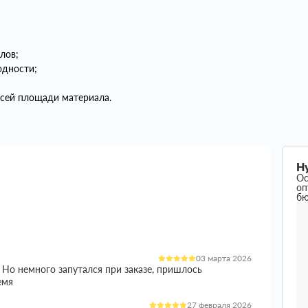
лов;
одности;
всей площади материала.
Н
Ос
оп
б
03 марта 2026
 Но немного запутался при заказе, пришлось
емя
27 февраля 2026