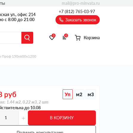
mail@pro-minvata.ru
кты
+7 (812) 765-03-97
ская ул., офис 214
о с 8:00 до 21:00
Заказать звонок
0
0
Корзина
ф Проф 150х600х1200
8
руб
Уп
м2
м3
ке: 1.44 м2, 0.22 м3, 2 шт
йствительна до 10.08
+
В КОРЗИНУ
Получить консультацию