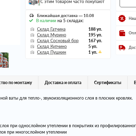
С этим товаром часто покупают
Ближайшая доставка — 10.08
Наш
В наличии
на 5 складах:
Склад Гатчина
188 уп.
Опл
Склад Мурино
195 уп.
Склад Сосновый бор
167 уп.
Склад Купчино
5 уп.
Дос
Склад Пушкин
1 уп.
тво по монтажу
Доставка и оплата
Сертификаты
й ваты для тепло-, звукоизоляционного слоя в плоских кровлях.
 слоя при однослойном утеплении в покрытиях из профилированног
слоя при многослойном утеплении