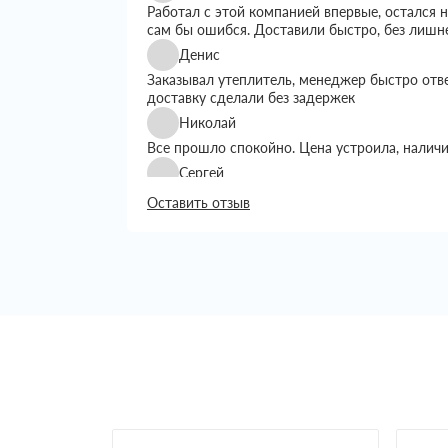
Работал с этой компанией впервые, остался
сам бы ошибся. Доставили быстро, без лишн
Денис
Заказывал утеплитель, менеджер быстро отв
доставку сделали без задержек
Николай
Все прошло спокойно. Цена устроила, налич
Сергей
Искал утеплитель подешевле, тут предложил
Оставить отзыв
выбором. Доставку сделали вовремя, все пр
Григорий
Занимался строительством дома, вопрос с ут
хотелось переплачивать. Пересмотрел нескол
Сначала просто позвонил уточнить наличие и
Менеджер подробно рассказал, какие вариан
объем, сразу предупредил по срокам достав
Доставку сделали на следующий день, что бы
Привезли аккуратно, упаковка целая, ничего 
возникло, все как обговаривали. В целом оп
постоянно с такими заказами
Светлана