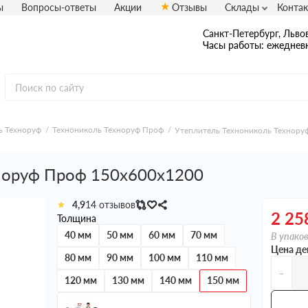
ы
Вопросы-ответы
Акции
Отзывы
Склады
Конта
Санкт-Петербург, Львов
Часы работы: ежедневн
ь Техноруф
Технониколь Техноруф Проф
Утеплитель Технониколь Технору
норуф Проф 150х600х1200
4,9
14 отзывов
2 25
Толщина
40 мм
50 мм
60 мм
70 мм
В упаков
Цена де
80 мм
90 мм
100 мм
110 мм
-
120 мм
130 мм
140 мм
150 мм