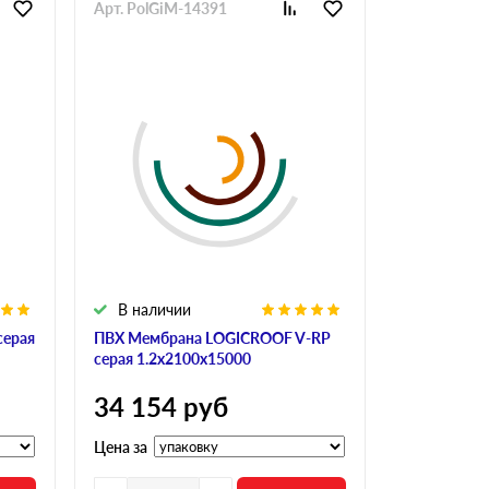
Арт. PolGiM-14391
Арт. PolGi
В наличии
В налич
серая
ПВХ Мембрана LOGICROOF V-RP
Мембрана Si
серая 1.2х2100х15000
2100х2500
34 154
руб
101 19
Цена за
Цена за