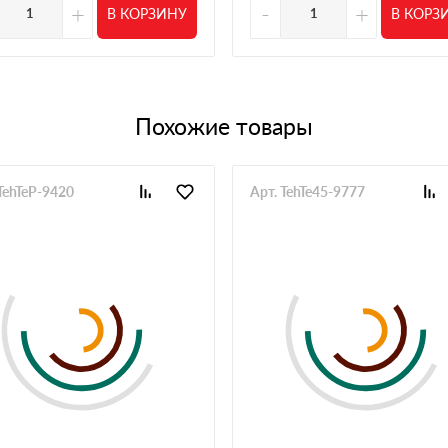
й тип утеплителя всегда есть и сроки поставки
+
-
+
В КОРЗИНУ
В КОРЗ
30 мая 2025
 было чтобы не тянуть сроки. Все оказалось в наличии,
ез проблем
Похожие товары
28 мая 2025
плителя до кровли. Из плюсов скидка на объем и
же со скидкой
TehTeP-9420
Арт. TehTe45-9777
21 мая 2025
и, заказали. Всё устроило, кроме того что склад
ось дважды звонить. Сам материал нормальный,
20 мая 2025
личии или вполне разумные сроки, к качеству
12 мая 2025
риемкой не было проблем по стокам тоже
04 мая 2025
делать сразу большой запрос чтобы скидка была
26 апреля 2025