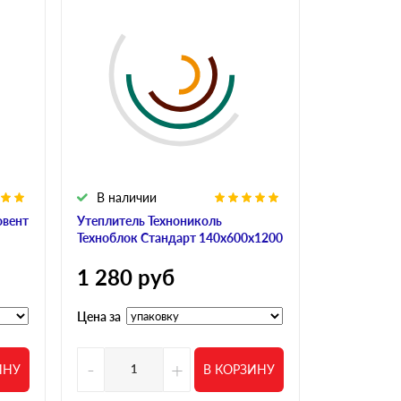
В наличии
В налич
овент
Утеплитель Технониколь
Утеплитель
Техноблок Стандарт 140х600х1200
Н 70х600х1
1 280
руб
1 627
р
Цена за
Цена за
-
+
-
ИНУ
В КОРЗИНУ