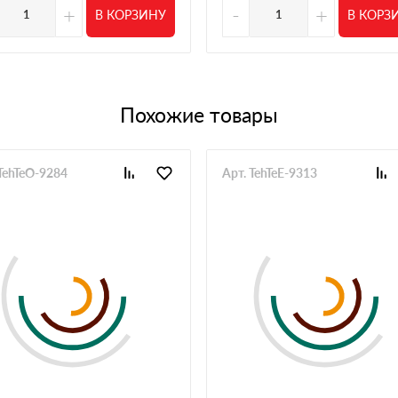
й тип утеплителя всегда есть и сроки поставки
+
-
+
В КОРЗИНУ
В КОРЗ
30 мая 2025
 было чтобы не тянуть сроки. Все оказалось в наличии,
ез проблем
Похожие товары
28 мая 2025
плителя до кровли. Из плюсов скидка на объем и
же со скидкой
 TehTeO-9284
Арт. TehTeE-9313
21 мая 2025
и, заказали. Всё устроило, кроме того что склад
ось дважды звонить. Сам материал нормальный,
20 мая 2025
личии или вполне разумные сроки, к качеству
12 мая 2025
риемкой не было проблем по стокам тоже
04 мая 2025
делать сразу большой запрос чтобы скидка была