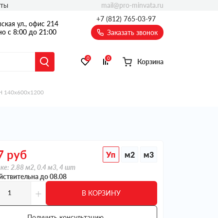
mail@pro-minvata.ru
кты
+7 (812) 765-03-97
ская ул., офис 214
о с 8:00 до 21:00
Заказать звонок
0
0
Корзина
 Н 140х600х1200
7
руб
Уп
м2
м3
ке: 2.88 м2, 0.4 м3, 4 шт
йствительна до 08.08
+
В КОРЗИНУ
Получить консультацию