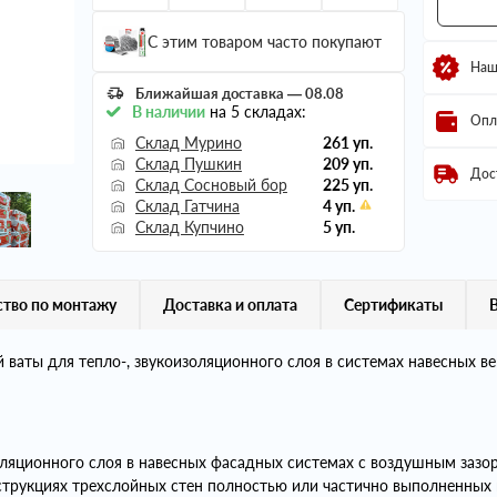
С этим товаром часто покупают
Наш
Ближайшая доставка — 08.08
В наличии
на 5 складах:
Опл
Склад Мурино
261 уп.
Склад Пушкин
209 уп.
Дос
Склад Сосновый бор
225 уп.
Склад Гатчина
4 уп.
Склад Купчино
5 уп.
тво по монтажу
Доставка и оплата
Сертификаты
ваты для тепло-, звукоизоляционного слоя в системах навесных в
золяционного слоя в навесных фасадных системах с воздушным зазо
нструкциях трехслойных стен полностью или частично выполненных