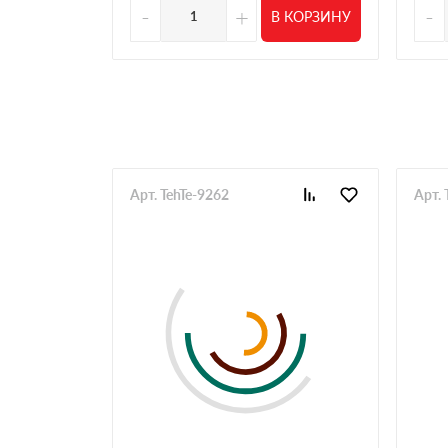
Делаю бани, заказываю много и часто. Нужны
-
+
-
В КОРЗИНУ
нормальные
Олег
Брал утеплитель на небольшой объект. Важно
оформили быстро. Привезли в тот же день, б
Николай
Всегда делаю заказ тут по максимуму от уте
доставка организуется большая и разовая то
Алексей
Арт. TehTe-9262
Арт.
Увидели нужную позицию утеплителя в наличи
оказался в неудобном месте, по пути пришл
менеджеры на месте вежливые
Иван
Беру черепицу, нужный цвет как правило в на
претензий нет
Павел
Заказываем уже много лет под объекты, с п
Андрей
Работаю напрямую с менеджерами, стараюсь 
Сергей