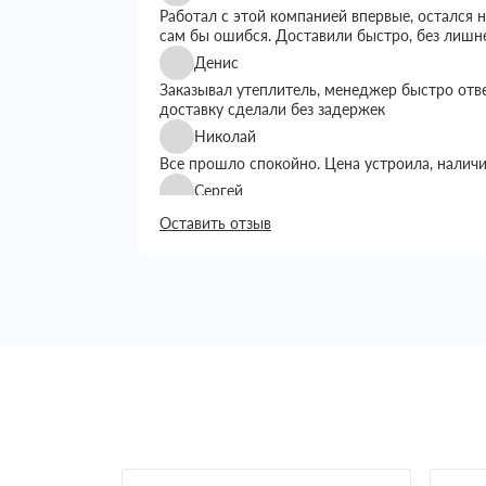
Работал с этой компанией впервые, остался
сам бы ошибся. Доставили быстро, без лишн
Денис
Заказывал утеплитель, менеджер быстро отв
доставку сделали без задержек
Николай
Все прошло спокойно. Цена устроила, налич
Сергей
Искал утеплитель подешевле, тут предложил
Оставить отзыв
выбором. Доставку сделали вовремя, все пр
Григорий
Занимался строительством дома, вопрос с ут
хотелось переплачивать. Пересмотрел нескол
Сначала просто позвонил уточнить наличие и
Менеджер подробно рассказал, какие вариан
объем, сразу предупредил по срокам достав
Доставку сделали на следующий день, что бы
Привезли аккуратно, упаковка целая, ничего 
возникло, все как обговаривали. В целом оп
постоянно с такими заказами
Светлана