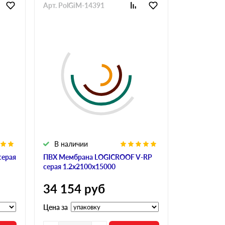
Арт. PolGiM-14391
Арт. PolGi
В наличии
В налич
серая
ПВХ Мембрана LOGICROOF V-RP
Мембрана Si
серая 1.2х2100х15000
2100х2500
34 154
руб
101 19
Цена за
Цена за