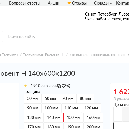
ы
Вопросы-ответы
Акции
Отзывы
Склады
Конта
Санкт-Петербург, Львов
Часы работы: ежедневн
ь Техновент
Технониколь Техновент Н
Утеплитель Технониколь Техновент
новент Н 140х600х1200
4,9
10 отзывов
1 62
Толщина
50 мм
60 мм
70 мм
80 мм
В упаков
Цена де
90 мм
100 мм
110 мм
120 мм
-
130 мм
140 мм
150 мм
160 мм
170 мм
180 мм
190 мм
200 мм