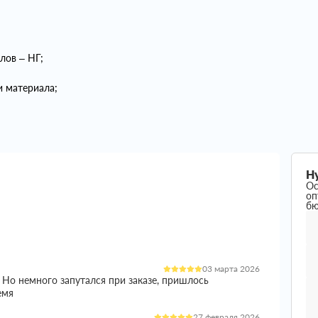
лов – НГ;
и материала;
Н
Ос
оп
б
03 марта 2026
 Но немного запутался при заказе, пришлось
емя
27 февраля 2026