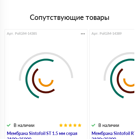
языком, помог подобрать. Привезли вовремя, все
аккуратно, спасибо!
Дмитрий
Сопутствующие товары
18 сентября 2025
Нужно было срочно взять утеплитель, важно было
чтобы было в наличии. Здесь все оказалось на
складе, оформили быстро. Привезли без задержек,
Арт. PolGiM-14385
Арт. PolGiM-14389
удобно
Кирилл
25 июля 2025
Оформили быстро, по цене норм. Доставили
вовремя, без заморочек
Максим
16 июня 2025
Брал утеплитель, сделали расчёт и выставили счёт
оперативно. Доставка приехала с опозданием,
ожидал с утра, а привезли уже ближе к вечеру. Но
предупредили. К качеству вопросов нет
Алексей
13 июня 2025
Уже второй год работаем, все супер, спасибо
Виталий
10 июня 2025
Заказали минвату, всё пришло как нужно.
В наличии
В наличии
Единственное водителю пришлось объяснять как
Мембрана Sintofoil ST 1.5 мм серая
Мембрана Sintofoil RT 
заехать на объект, хотя адрес указали правильно.