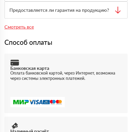
Да, самовывоз возможен. Перед приездом нужно
оформить заявку через менеджера, чтобы товар
Предоставляется ли гарантия на продукцию?
подготовили к выдаче.
Да, на товары действует гарантия производителя. По
запросу предоставляются документы, подтверждающие
Смотреть все
качество и происхождение материала.
Способ оплаты
Банковская карта
Оплата банковской картой, через Интернет, возможна
через системы электронных платежей.
Наличный расчёт