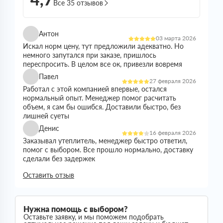
Все 35 отзывов
Антон
03 марта 2026
Искал норм цену, тут предложили адекватно. Но
немного запутался при заказе, пришлось
переспросить. В целом все ок, привезли вовремя
Павел
27 февраля 2026
Работал с этой компанией впервые, остался
нормальный опыт. Менеджер помог расчитать
объем, я сам бы ошибся. Доставили быстро, без
лишней суеты
Денис
16 февраля 2026
Заказывал утеплитель, менеджер быстро ответил,
помог с выбором. Все прошло нормально, доставку
сделали без задержек
Николай
Оставить отзыв
21 января 2026
Все прошло спокойно. Цена устроила, наличие
было. Доставили без проблем
Сергей
Нужна помощь с выбором?
05 января 2026
Оставьте заявку, и мы поможем подобрать
Искал утеплитель подешевле, тут предложили норм