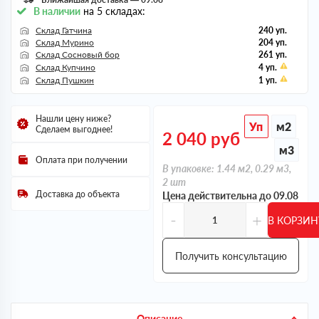
В наличии
на 5 складах:
Склад Гатчина
240 уп.
Склад Мурино
204 уп.
Склад Сосновый бор
261 уп.
Склад Купчино
4 уп.
Склад Пушкин
1 уп.
Нашли цену ниже?
Уп
м2
Сделаем выгоднее!
2 040
руб
м3
Оплата при получении
В упаковке: 1.44 м2, 0.29 м3,
2 шт
Доставка до объекта
Цена действительна до 09.08
-
+
В КОРЗИН
Получить консультацию
Описание