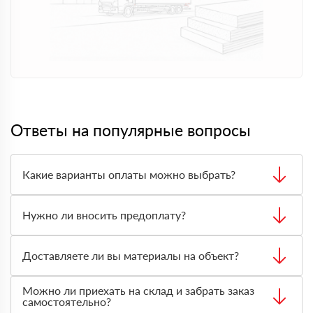
Ответы на популярные вопросы
Какие варианты оплаты можно выбрать?
Заказ можно оплатить наличными, банковской картой
или переводом на расчётный счёт. Подходящий способ
Нужно ли вносить предоплату?
оплаты согласовывается с менеджером при оформлении
заказа.
В большинстве случаев предоплата не требуется. Вы
принимаете товар, проверяете количество и состояние
Доставляете ли вы материалы на объект?
материала, затем оплачиваете заказ на месте.
Да, доставка доступна. Менеджер рассчитает стоимость
Можно ли приехать на склад и забрать заказ
с учётом адреса, объёма заказа, типа материала и
самостоятельно?
необходимого транспорта.