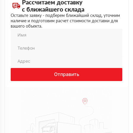
Рассчитаем доставку
позвонил. Упаковки целые, ничего не повреждено. В
процессе разгрузки помогли сориентироваться, куда
с ближайшего склада
лучше сложить. В целом все прошло спокойно, без
Оставьте заявку - подберем ближайший склад, уточним
нервов и лишних звонков. Нормальный рабочий
наличие и подготовим расчет стоимости доставки для
вариант, можно обращаться
вашего объекта.
Отправить