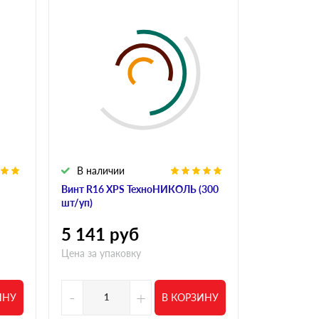
В наличии
В налич
Винт R16 XPS ТехноНИКОЛЬ (300
Винт полим
шт/уп)
R18 190 мм 
5 141
руб
4 554
р
Цена за упаковку
Цена за упа
-
+
-
ИНУ
В КОРЗИНУ