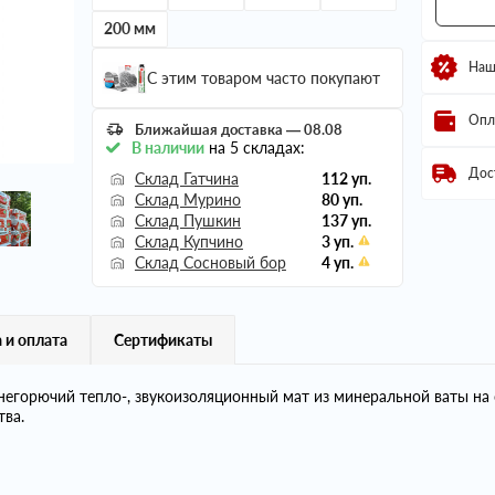
200 мм
Наш
С этим товаром часто покупают
Опл
Ближайшая доставка — 08.08
В наличии
на 5 складах:
Дос
Склад Гатчина
112 уп.
Склад Мурино
80 уп.
Склад Пушкин
137 уп.
Склад Купчино
3 уп.
Склад Сосновый бор
4 уп.
 и оплата
Сертификаты
горючий тепло-, звукоизоляционный мат из минеральной ваты на 
тва.