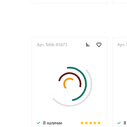
Николай
Всегда делаю заказ тут по максимуму от уте
доставка организуется большая и разовая то
Алексей
Увидели нужную позицию утеплителя в наличи
оказался в неудобном месте, по пути пришл
менеджеры на месте вежливые
Арт. TehTe-85873
Арт. 
Иван
Беру черепицу, нужный цвет как правило в на
претензий нет
Павел
Заказываем уже много лет под объекты, с п
Андрей
Работаю напрямую с менеджерами, стараюсь 
Сергей
Огромная благодарность менеджеру Евгению,
Михаил
Спасибо, в экстренной ситуации доставили в
Дмитрий
В наличии
В