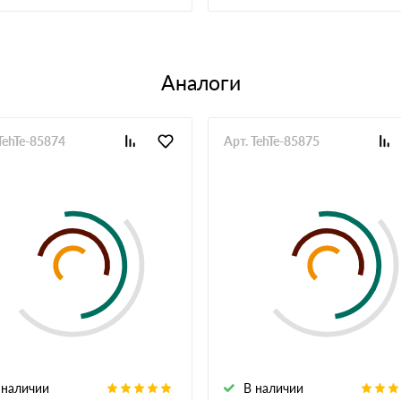
28 мая 2025
плителя до кровли. Из плюсов скидка на объем и
же со скидкой
21 мая 2025
Аналоги
и, заказали. Всё устроило, кроме того что склад
ось дважды звонить. Сам материал нормальный,
TehTe-85874
Арт. TehTe-85875
20 мая 2025
личии или вполне разумные сроки, к качеству
12 мая 2025
риемкой не было проблем по стокам тоже
04 мая 2025
делать сразу большой запрос чтобы скидка была
26 апреля 2025
 помог и по срокам и с документами для сдачи
18 апреля 2025
се быстро
 наличии
В наличии
10 апреля 2025