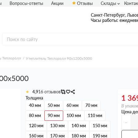
ы
Вопросы-ответы
Акции
Отзывы
Склады
Конта
Санкт-Петербург, Львов
Часы работы: ежедневн
ь Теплоролл
Утеплитель Теплоролл 90х1200х5000
200х5000
4,9
16 отзывов
1 36
Толщина
40 мм
50 мм
60 мм
70 мм
В упаков
Цена де
80 мм
90 мм
100 мм
110 мм
-
120 мм
130 мм
140 мм
150 мм
160 мм
170 мм
180 мм
190 мм