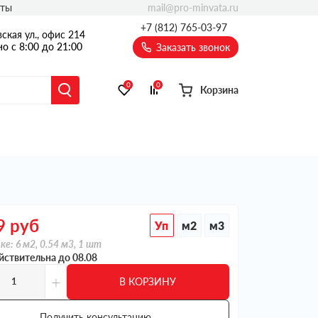
mail@pro-minvata.ru
кты
+7 (812) 765-03-97
ская ул., офис 214
о с 8:00 до 21:00
Заказать звонок
0
0
Корзина
9
руб
Уп
м2
м3
ке: 6 м2, 0.54 м3, 1 шт
йствительна до 08.08
+
В КОРЗИНУ
Получить консультацию