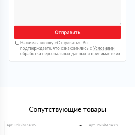
компании. Сначала просто позвонил уточнить
наличие и цены, в итоге получил полноценную
консультацию. Менеджер подробно рассказал, какие
варианты лучше подойдут под мои задачи, помог
рассчитать объем, сразу предупредил по срокам
доставки. Оформление прошло быстро, без лишних
Отправить
действий. Доставку сделали на следующий день,
что было критично, так как бригада уже работала на
Нажимая кнопку «Отправить», Вы
объекте. Привезли аккуратно, упаковка целая, ничего
подтверждаете, что ознакомились с
Условиями
не порвано. По факту никаких скрытых моментов не
обработки персональных данных
и принимаете их
возникло, все как обговаривали. В целом опыт
положительный, видно что ребята работают
постоянно с такими заказами
Светлана
09 октября 2025
Покупала утеплитель для дачи, сама не особо
понимаю в этом. Менеджер все объяснил простым
языком, помог подобрать. Привезли вовремя, все
аккуратно, спасибо!
Дмитрий
Сопутствующие товары
18 сентября 2025
Нужно было срочно взять утеплитель, важно было
чтобы было в наличии. Здесь все оказалось на
складе, оформили быстро. Привезли без задержек,
Арт. PolGiM-14385
Арт. PolGiM-14389
удобно